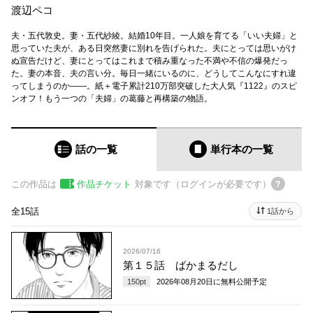
渡辺ペコ
夫・五代敦史。妻・五代紗綾。結婚10年目。一人娘を育てる「いい夫婦」と
思っていた夫が、ある日突然妻に別れを告げられた。夫にとっては思いがけ
ぬ宣告だけど、妻にとってはこれまで積み重なった不満や不信の爆発だっ
た。妻の本音、夫の言い分。毎日一緒にいるのに、どうしてこんなにすれ違
ってしまうのか――。紙＋電子累計210万部突破した大人気『1122』のスピ
ンオフ！もう一つの「夫婦」の葛藤と再構築の物語。
話の一覧
単行本
の一覧
この作品は
作品チケット
対象です（ログインが必要です）
全15話
1話から
2026/07/16
第１５話 ばかまるだし
150
pt
2026年08月20日
に無料公開予定