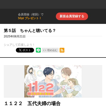
会員登録（初回）で
新規会員登録する
50pt プレゼント！
第５話 ちゃんと聴いてる？
2025年08月21日
シェアして応援しよう！
RSSフィード
ポスト
埋め込む
１１２２ 五代夫婦の場合