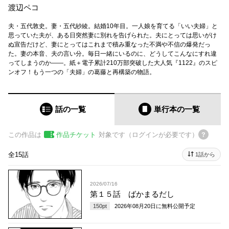
渡辺ペコ
夫・五代敦史。妻・五代紗綾。結婚10年目。一人娘を育てる「いい夫婦」と
思っていた夫が、ある日突然妻に別れを告げられた。夫にとっては思いがけ
ぬ宣告だけど、妻にとってはこれまで積み重なった不満や不信の爆発だっ
た。妻の本音、夫の言い分。毎日一緒にいるのに、どうしてこんなにすれ違
ってしまうのか――。紙＋電子累計210万部突破した大人気『1122』のスピ
ンオフ！もう一つの「夫婦」の葛藤と再構築の物語。
話の一覧
単行本
の一覧
この作品は
作品チケット
対象です（ログインが必要です）
全15話
1話から
2026/07/16
第１５話 ばかまるだし
150
pt
2026年08月20日
に無料公開予定