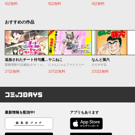
4話無料
8話無料
4話無料
おすすめの作品
追放されたチート付与魔術師は気ままなセカンドライフを謳歌する。 ～俺は武器だけじゃなく、あらゆるものに『強化ポイント』を付与できるし、俺の意思でいつでも効果を解除できるけど、残った人たち大丈夫？～
ヤニねこ
なんと孫六
業務用餅/六志麻あさ/ｋｉｓｕｉ
にゃんにゃんファクトリー
さだやす圭
27話無料
107話無料
232話無料
コミックDAYS
最新情報を配信中!
アプリもあります
編集部ブログ