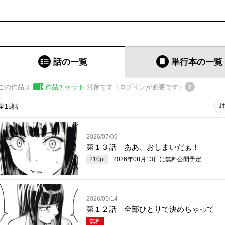
話の一覧
単行本
の一覧
この作品は
作品チケット
対象です（ログインが必要です）
全15話
2026/07/09
第１３話 ああ、おしまいだぁ！
210
pt
2026年08月13日
に無料公開予定
2026/05/14
第１２話 全部ひとりで決めちゃって
無料