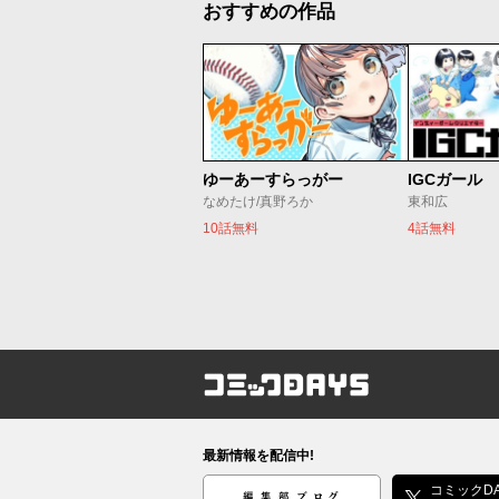
おすすめの作品
ゆーあーすらっがー
IGCガール
なめたけ/真野ろか
東和広
10話無料
4話無料
コミックDAYS
最新情報を配信中!
編集部ブログ
コミックDA