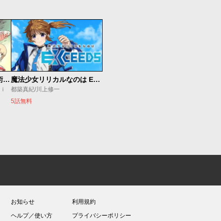
追放されたチート付与魔術師は気ままなセカンドライフを謳歌する。 ～俺は武器だけじゃなく、あらゆるものに『強化ポイント』を付与できるし、俺の意思でいつでも効果を解除できるけど、残った人たち大丈夫？～
魔法少女リリカルなのは EXCEEDS
ｕｉ
都築真紀/川上修一
5話無料
お知らせ
利用規約
ヘルプ／使い方
プライバシーポリシー