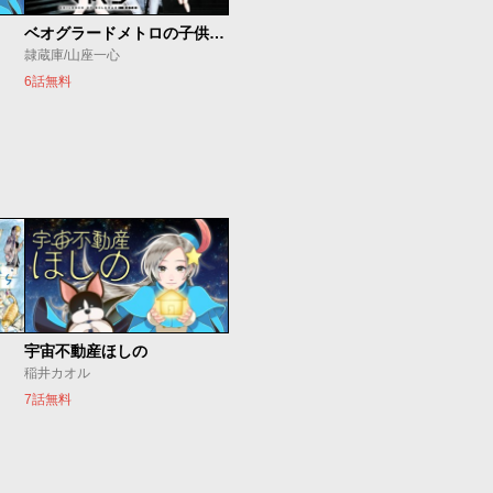
ベオグラードメトロの子供たち
隷蔵庫/山座一心
6話無料
宇宙不動産ほしの
稲井カオル
7話無料