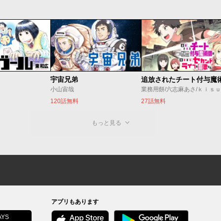
宇宙兄弟
小山宙哉
業務用餅/六志麻あさ/ｋｉｓ
120話無料
27話無料
もっと見る
アプリもあります
YS