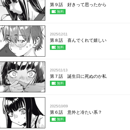
第９話 好きって思ったから
無料
2025/12/11
第８話 喜んでくれて嬉しい
無料
2025/11/13
第７話 誕生日に死ぬのか私
無料
2025/10/09
第６話 意外と冷たい系？
無料