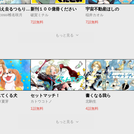
ただ静かに消え去るつもりでした
新刊１００億冊ください
宇宙不動産ほしの
coso/椎名咲月
破賀ミチル
稲井カオル
7話無料
7話無料
もっと見る
れてくる犬
セットマッチ！
書くなる我ら
ぎ夏芽
カトウコトノ
北駒生
1話無料
4話無料
もっと見る