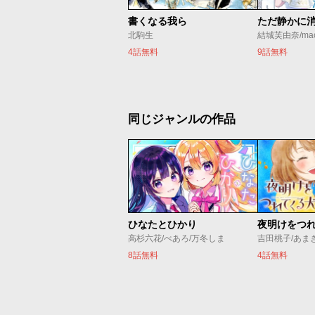
書くなる我ら
北駒生
結城芙由奈/ma
4話無料
9話無料
同じジャンルの作品
ひなたとひかり
夜明けをつ
高杉六花/べあろ/万冬しま
吉田桃子/あま
8話無料
4話無料