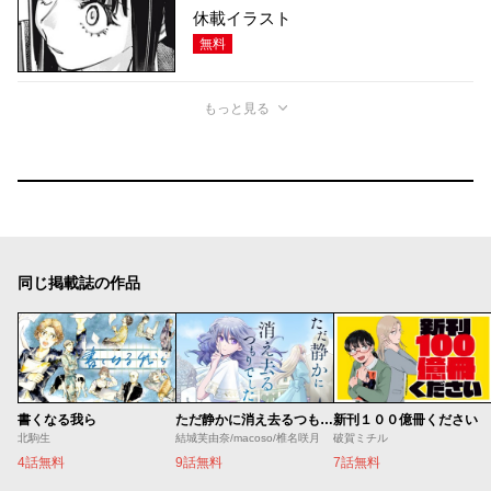
休載イラスト
無料
もっと見る
同じ掲載誌の作品
書くなる我ら
ただ静かに消え去るつもりでした
新刊１００億冊ください
北駒生
結城芙由奈/macoso/椎名咲月
破賀ミチル
4話無料
9話無料
7話無料