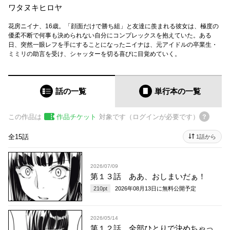
ワタヌキヒロヤ
花房ニイナ、16歳。「顔面だけで勝ち組」と友達に羨まれる彼女は、極度の
優柔不断で何事も決められない自分にコンプレックスを抱えていた。ある
日、突然一眼レフを手にすることになったニイナは、元アイドルの卒業生・
ミミリの助言を受け、シャッターを切る喜びに目覚めていく。
話の一覧
単行本
の一覧
この作品は
作品チケット
対象です（ログインが必要です）
全15話
1話から
2026/07/09
第１３話 ああ、おしまいだぁ！
210
pt
2026年08月13日
に無料公開予定
2026/05/14
第１２話 全部ひとりで決めちゃっ