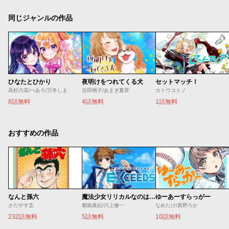
同じジャンルの作品
ひなたとひかり
夜明けをつれてくる犬
セットマッチ！
高杉六花/べあろ/万冬しま
吉田桃子/あまぎ夏芽
カトウコトノ
8話無料
4話無料
1話無料
おすすめの作品
なんと孫六
魔法少女リリカルなのは EXCEEDS
ゆーあーすらっがー
さだやす圭
都築真紀/川上修一
なめたけ/真野ろか
232話無料
5話無料
10話無料