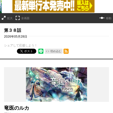
拡大
全画面
移動
第３８話
2026年05月28日
シェアして応援しよう！
RSSフィード
ポスト
埋め込む
竜医のルカ