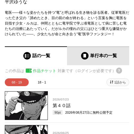
平沢ゆうな
竜医――様々な姿かたちを持つ“竜”と呼ばれる生き物を診る医者。従軍竜医だ
った亡き父の「諦めたとき、目の前の命が終わる」という言葉を胸に竜医を
目指す少女・ルカは、仲間とともに竜学院で学ぶ准竜医として病に苦しむ竜
たちの治療にあたっていく。だがルカの憧れの父にはひとつ重大な嫌疑がか
けられていた――。少女たちが命と向き合う“竜”医学ファンタジー！
話の一覧
単行本
の一覧
この作品は
作品チケット
対象です（ログインが必要です）
68 - 19
18 - 1
1話から
2026/07/23
第４０話
90
pt
2026年08月27日
に無料公開予定
2026/06/25