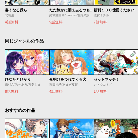
書くなる我ら
ただ静かに消え去るつもりでした
新刊１００億冊ください
北駒生
結城芙由奈/macoso/椎名咲月
破賀ミチル
4話無料
9話無料
7話無料
同じジャンルの作品
ひなたとひかり
夜明けをつれてくる犬
セットマッチ！
高杉六花/べあろ/万冬しま
吉田桃子/あまぎ夏芽
カトウコトノ
8話無料
4話無料
1話無料
おすすめの作品