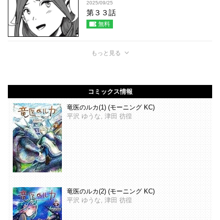
2025/09/25
第３３話
無料
もっと見る
コミックス情報
竜医のルカ(1) (モーニング KC)
平沢 ゆうな, 津田 彷徨
竜医のルカ(2) (モーニング KC)
平沢 ゆうな, 津田 彷徨