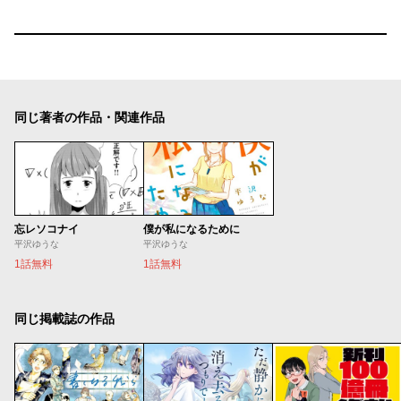
同じ著者の作品・関連作品
忘レソコナイ
僕が私になるために
平沢ゆうな
平沢ゆうな
1話無料
1話無料
同じ掲載誌の作品