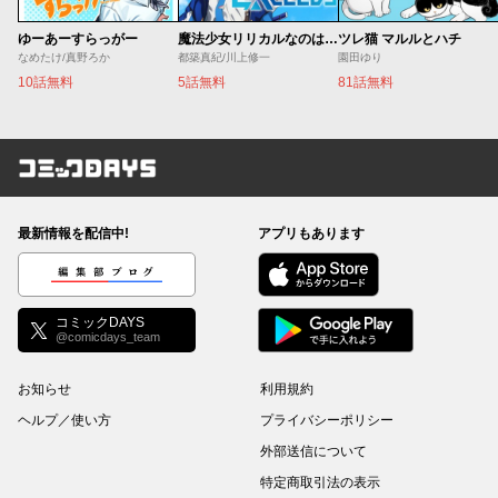
ゆーあーすらっがー
魔法少女リリカルなのは EXCEEDS
ツレ猫 マルルとハチ
なめたけ/真野ろか
都築真紀/川上修一
園田ゆり
10話無料
5話無料
81話無料
コミックDAYS
最新情報を配信中!
アプリもあります
編集部ブログ
コミックDAYS
@comicdays_team
お知らせ
利用規約
ヘルプ／使い方
プライバシーポリシー
外部送信について
特定商取引法の表示