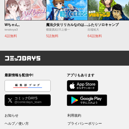
Wちゃん。
魔法少女リリカルなのは EXCEEDS
ふたりソロキャンプ
terakoya3
都築真紀/川上修一
出端祐大
4話無料
5話無料
64話無料
コミックDAYS
最新情報を配信中!
アプリもあります
編集部ブログ
コミックDAYS
@comicdays_team
お知らせ
利用規約
ヘルプ／使い方
プライバシーポリシー