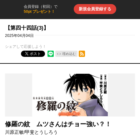
会員登録（初回）で
新規会員登録する
50pt プレゼント！
【第四十四話(3)】
2025年04月04日
シェアして応援しよう！
RSSフィード
ポスト
埋め込む
修羅の紋 ムツさんはチョー強い？！
川原正敏
/
甲斐とうしろう