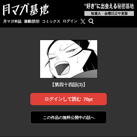
毎週火・金曜日正午更新
月マガ基地公式X
検索
ログイン
月マガ本誌
連載/読切
コミックス
【第四十四話(3)】
ログインして読む
70pt
この作品の
無料公開中の話へ