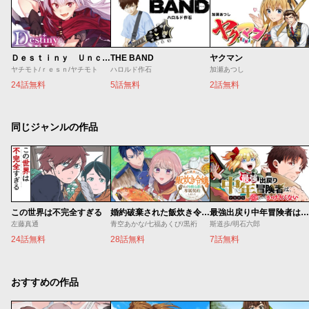
Ｄｅｓｔｉｎｙ Ｕｎｃｈａｉｎ Ｏｎｌｉｎｅ 吸血鬼少女となって、やがて『赤の魔王』と呼ばれるようになりました
THE BAND
ヤクマン
ヤチモト/ｒｅｓｎ/ヤチモト
ハロルド作石
加瀬あつし
24話無料
5話無料
2話無料
同じジャンルの作品
この世界は不完全すぎる
婚約破棄された飯炊き令嬢の私は冷酷公爵と専属契約しました～ですが胃袋を掴んだ結果、冷たかった公爵様がどんどん優しくなっています～
最強出戻り中年冒険者は、今さら命なんてかけたくない
左藤真通
青空あかな/七福あくび/黒裄
斯道歩/明石六郎
24話無料
28話無料
7話無料
おすすめの作品