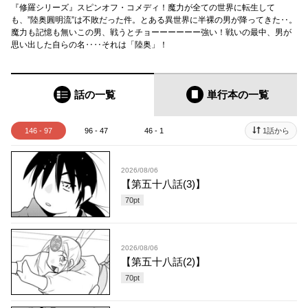
『修羅シリーズ』スピンオフ・コメディ！魔力が全ての世界に転生して
も、”陸奥圓明流”は不敗だった件。とある異世界に半裸の男が降ってきた‥。
魔力も記憶も無いこの男、戦うとチョーーーーーー強い！戦いの最中、男が
思い出した自らの名‥‥それは「陸奥」！
話の一覧
単行本
の一覧
146 - 97
96 - 47
46 - 1
1話から
2026/08/06
【第五十八話(3)】
70
pt
2026/08/06
【第五十八話(2)】
70
pt