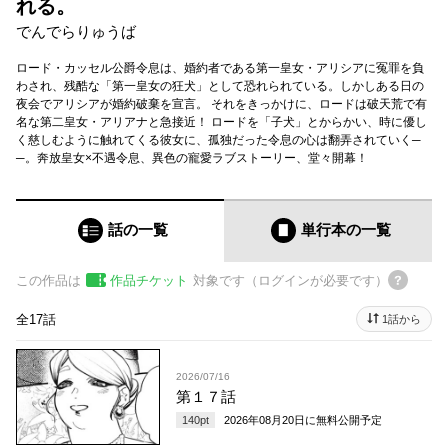
れる。
でんでらりゅうば
ロード・カッセル公爵令息は、婚約者である第一皇女・アリシアに冤罪を負
わされ、残酷な「第一皇女の狂犬」として恐れられている。しかしある日の
夜会でアリシアが婚約破棄を宣言。 それをきっかけに、ロードは破天荒で有
名な第二皇女・アリアナと急接近！ ロードを「子犬」とからかい、時に優し
く慈しむように触れてくる彼女に、孤独だった令息の心は翻弄されていく─
─。奔放皇女×不遇令息、異色の寵愛ラブストーリー、堂々開幕！
話の一覧
単行本
の一覧
この作品は
作品チケット
対象です（ログインが必要です）
全17話
1話から
2026/07/16
第１７話
140
pt
2026年08月20日
に無料公開予定