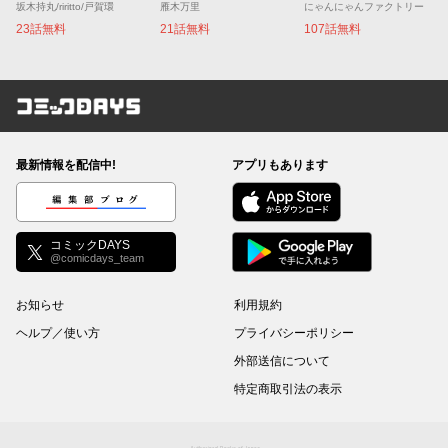
坂木持丸/riritto/戸賀環
雁木万里
にゃんにゃんファクトリー
23話無料
21話無料
107話無料
コミックDAYS
最新情報を配信中!
アプリもあります
編集部ブログ
コミックDAYS
@comicdays_team
お知らせ
利用規約
ヘルプ／使い方
プライバシーポリシー
外部送信について
特定商取引法の表示