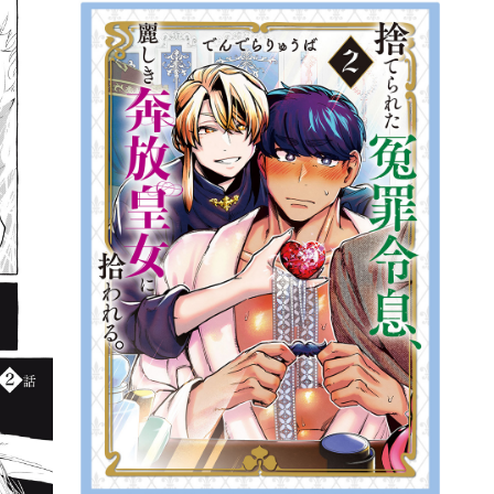
詳細ページへのリンク