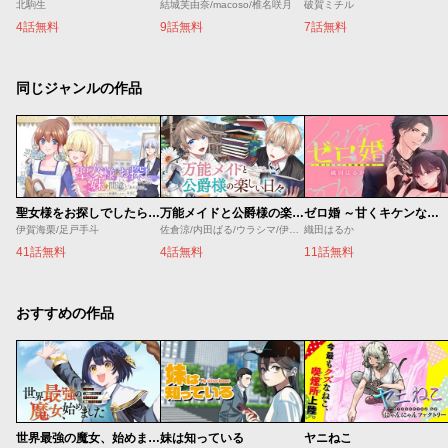
北駒生
結城芙由奈/macoso/椎名咲月
破賀ミチル
4話無料
9話無料
7話無料
同じジャンルの作品
聖女様をお探しでしたら妹で間違いありません。さあどうぞお連れください、今すぐ。
万能メイドと公爵様の楽しい日々
ゼロ婚 ～甘くキケンな極秘任務～
伊賀海栗/足戸手斗
佐倉涼/内田ぱる/ウラシマ/伊藤テリヤキ
織田はるか
41話無料
4話無料
11話無料
おすすめの作品
世界最強の魔女、始めました ～私だけ『攻略サイト』を見れる世界で自由に生きます～
妹は知っている
ヤニねこ