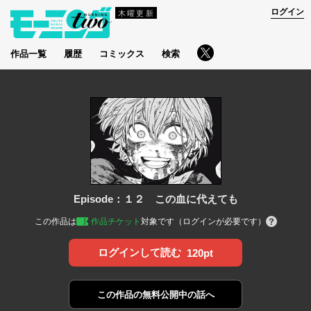
ログイン
木曜更新
作品一覧
履歴
コミックス
検索
Episode：１２ この血に代えても
この作品は
作品チケット
対象です（ログインが必要です）
ログインして読む
120pt
この作品の
無料公開中の話へ