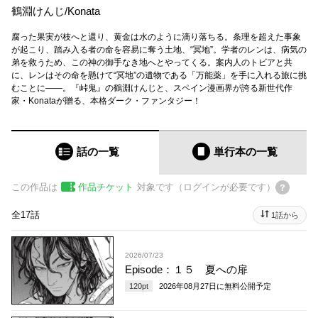
鶴淵けんじ
/
Konata
腐った果実が枝へと還り、黄金は水のように滴り落ちる。条理を超えた事象
が起こり、踏み入る者の命を容易に奪う土地、“冥地”。学者のレンは、病気の
弟を救うため、この神の御手なき地へとやってくる。案内人のトビアと共
に、レンはその命を懸けて“冥地”の遺物である「万能薬」を手に入れる旅に挑
むことに――。『峠鬼』の鶴淵けんじと、スペイン漫画界が誇る新世代作
家・Konataが贈る、本格ダーク・ファンタジー！
話の一覧
単行本
の一覧
この作品は
作品チケット
対象です（ログインが必要です）
全17話
1話から
2026/07/23
Episode：１５ 夏への扉
120
pt
2026年08月27日
に無料公開予定