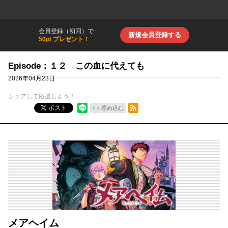
会員登録（初回）で
新規会員登録する
50pt プレゼント！
Episode：１２ この血に代えても
2026年04月23日
シェアして応援しよう！
RSSフィード
ポスト
埋め込む
メアヘイム