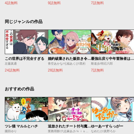
4話無料
9話無料
7話無料
同じジャンルの作品
この世界は不完全すぎる
婚約破棄された飯炊き令嬢の私は冷酷公爵と専属契約しました～ですが胃袋を掴んだ結果、冷たかった公爵様がどんどん優しくなっています～
最強出戻り中年冒険者は、今さら命なんてかけたくない
左藤真通
青空あかな/七福あくび/黒裄
斯道歩/明石六郎
24話無料
28話無料
7話無料
おすすめの作品
ツレ猫 マルルとハチ
追放されたチート付与魔術師は気ままなセカンドライフを謳歌する。 ～俺は武器だけじゃなく、あらゆるものに『強化ポイント』を付与できるし、俺の意思でいつでも効果を解除できるけど、残った人たち大丈夫？～
ゆーあーすらっがー
園田ゆり
業務用餅/六志麻あさ/ｋｉｓｕｉ
なめたけ/真野ろか