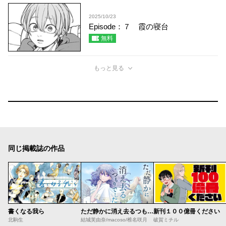
2025/10/23
Episode：７ 霞の寝台
無料
もっと見る
同じ掲載誌の作品
書くなる我ら
ただ静かに消え去るつもりでした
新刊１００億冊ください
北駒生
結城芙由奈/macoso/椎名咲月
破賀ミチル