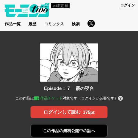
ログイン
木曜更新
作品一覧
履歴
コミックス
検索
Episode：７ 霞の寝台
この作品は
作品チケット
対象です（ログインが必要です）
ログインして読む
175pt
この作品の
無料公開中の話へ