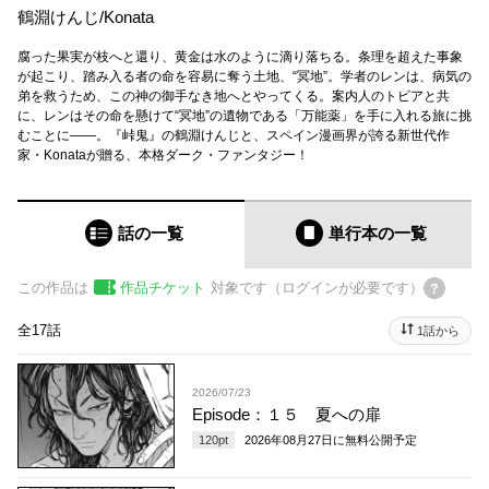
鶴淵けんじ
/
Konata
腐った果実が枝へと還り、黄金は水のように滴り落ちる。条理を超えた事象
が起こり、踏み入る者の命を容易に奪う土地、“冥地”。学者のレンは、病気の
弟を救うため、この神の御手なき地へとやってくる。案内人のトビアと共
に、レンはその命を懸けて“冥地”の遺物である「万能薬」を手に入れる旅に挑
むことに――。『峠鬼』の鶴淵けんじと、スペイン漫画界が誇る新世代作
家・Konataが贈る、本格ダーク・ファンタジー！
話の一覧
単行本
の一覧
この作品は
作品チケット
対象です（ログインが必要です）
全17話
1話から
2026/07/23
Episode：１５ 夏への扉
120
pt
2026年08月27日
に無料公開予定