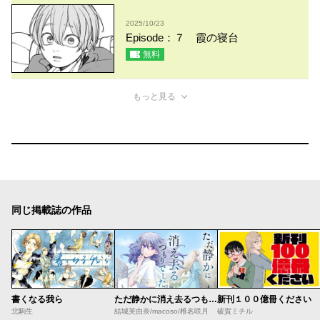
2025/10/23
Episode：７ 霞の寝台
無料
もっと見る
同じ掲載誌の作品
書くなる我ら
ただ静かに消え去るつもりでした
新刊１００億冊ください
北駒生
結城芙由奈/macoso/椎名咲月
破賀ミチル