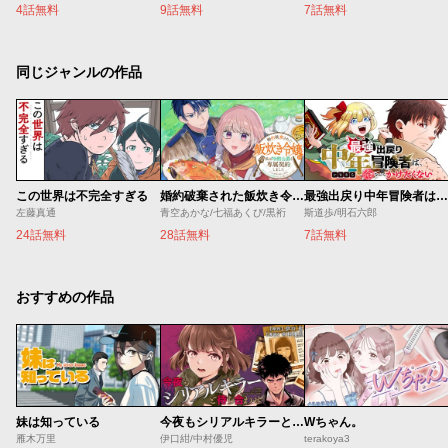
4話無料
9話無料
7話無料
同じジャンルの作品
この世界は不完全すぎる
婚約破棄された飯炊き令嬢の私は冷酷公爵と専属契約しました～ですが胃袋を掴んだ結果、冷たかった公爵様がどんどん優しくなっています～
最強出戻り中年冒険者は、今さら命なんてかけたくない
左藤真通
青空あかな/七福あくび/黒裄
斯道歩/明石六郎
24話無料
28話無料
7話無料
おすすめの作品
妹は知っている
今夜もシリアルキラーと待ち合わせ
Wちゃん。
雁木万里
伊口紺/中村優児
terakoya3