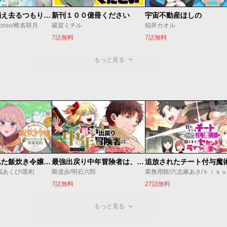
ただ静かに消え去るつもりでした
新刊１００億冊ください
宇宙不動産ほしの
coso/椎名咲月
破賀ミチル
稲井カオル
7話無料
7話無料
もっと見る
婚約破棄された飯炊き令嬢の私は冷酷公爵と専属契約しました～ですが胃袋を掴んだ結果、冷たかった公爵様がどんどん優しくなっています～
最強出戻り中年冒険者は、今さら命なんてかけたくない
福あくび/黒裄
斯道歩/明石六郎
業務用餅/六志麻あさ/ｋｉｓ
7話無料
27話無料
もっと見る