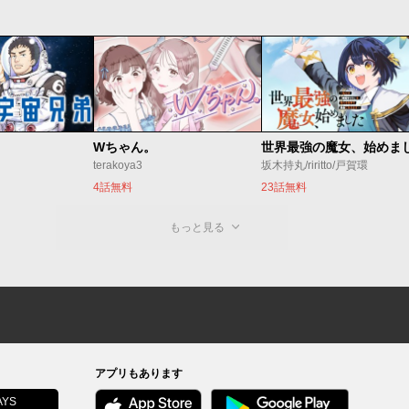
Wちゃん。
terakoya3
坂木持丸/riritto/戸賀環
4話無料
23話無料
もっと見る
アプリもあります
YS