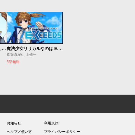
世界最強の魔女、始めました ～私だけ『攻略サイト』を見れる世界で自由に生きます～
魔法少女リリカルなのは EXCEEDS
都築真紀/川上修一
5話無料
お知らせ
利用規約
ヘルプ／使い方
プライバシーポリシー