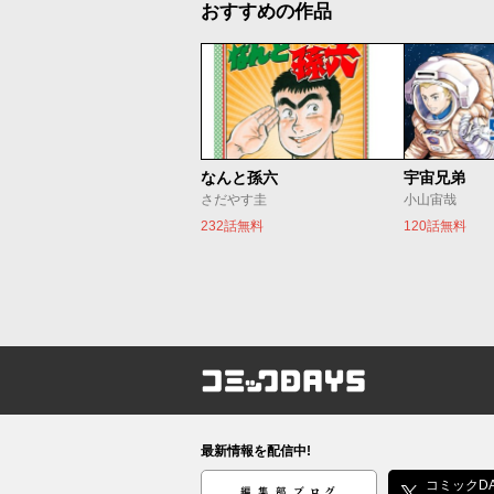
おすすめの作品
なんと孫六
宇宙兄弟
さだやす圭
小山宙哉
232話無料
120話無料
コミックDAYS
最新情報を配信中!
編集部ブログ
コミックDA