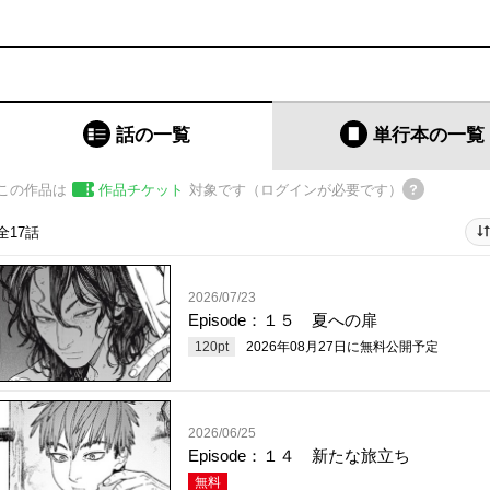
話の一覧
単行本
の一覧
この作品は
作品チケット
対象です（ログインが必要です）
全17話
2026/07/23
Episode：１５ 夏への扉
120
pt
2026年08月27日
に無料公開予定
2026/06/25
Episode：１４ 新たな旅立ち
無料