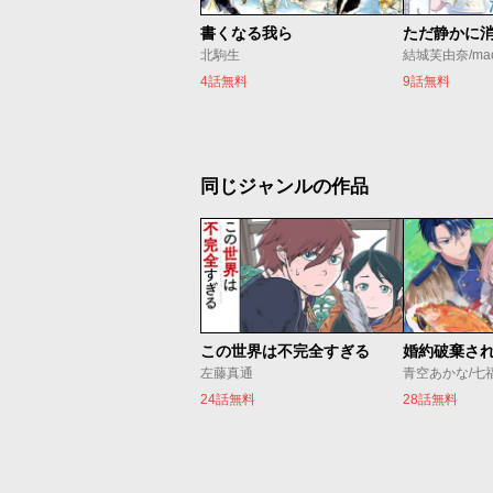
書くなる我ら
北駒生
結城芙由奈/ma
4話無料
9話無料
同じジャンルの作品
この世界は不完全すぎる
左藤真通
青空あかな/七
24話無料
28話無料