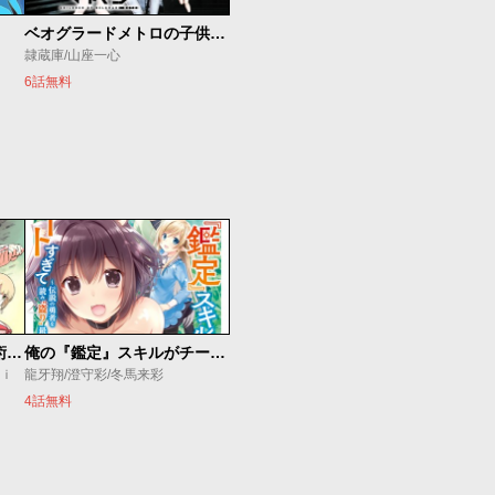
ベオグラードメトロの子供たち
隷蔵庫/山座一心
6話無料
追放されたチート付与魔術師は気ままなセカンドライフを謳歌する。 ～俺は武器だけじゃなく、あらゆるものに『強化ポイント』を付与できるし、俺の意思でいつでも効果を解除できるけど、残った人たち大丈夫？～
俺の『鑑定』スキルがチートすぎて
ｕｉ
龍牙翔/澄守彩/冬馬来彩
4話無料