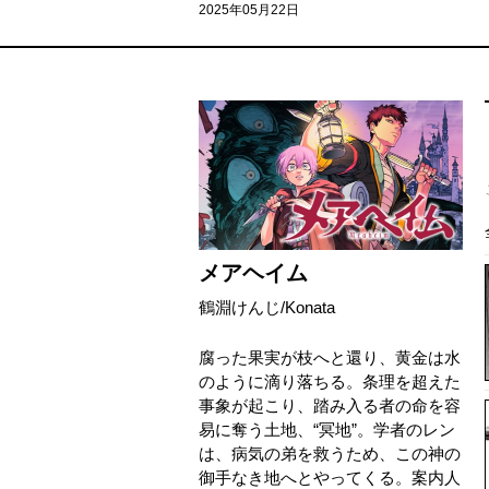
2025年05月22日
メアヘイム
鶴淵けんじ
/
Konata
腐った果実が枝へと還り、黄金は水
のように滴り落ちる。条理を超えた
事象が起こり、踏み入る者の命を容
易に奪う土地、“冥地”。学者のレン
は、病気の弟を救うため、この神の
御手なき地へとやってくる。案内人