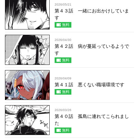
2026/05/21
第４３話 一緒にお出かけしていま
す
無料
2026/04/30
第４２話 病が蔓延っているようで
す
無料
2026/04/09
第４１話 悪くない職場環境です
無料
2026/03/26
第４０話 孤島に連れてこられまし
た
無料