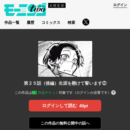
ログイン
木曜更新
作品一覧
履歴
コミックス
検索
第２５話（後編）生涯を懸けて誓います②
この作品は
作品チケット
対象です（ログインが必要です）
ログインして読む
40pt
この作品の
無料公開中の話へ