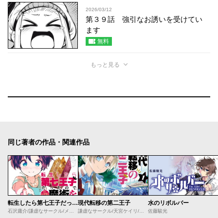
2026/03/12
第３９話 強引なお誘いを受けてい
ます
無料
もっと見る
同じ著者の作品・関連作品
転生したら第七王子だったので、気ままに魔術を極めます
現代転移の第二王子
水のリボルバー
石沢庸介/謙虚なサークル/メル。
謙虚なサークル/天宮ケイリ/メル。
佐藤駿光