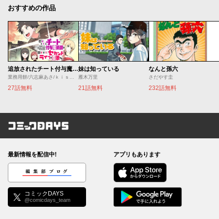
おすすめの作品
追放されたチート付与魔術師は気ままなセカンドライフを謳歌する。 ～俺は武器だけじゃなく、あらゆるものに『強化ポイント』を付与できるし、俺の意思でいつでも効果を解除できるけど、残った人たち大丈夫？～
妹は知っている
なんと孫六
業務用餅/六志麻あさ/ｋｉｓｕｉ
雁木万里
さだやす圭
27話無料
21話無料
232話無料
コミックDAYS
最新情報を配信中!
アプリもあります
編集部ブログ
コミックDAYS
@comicdays_team