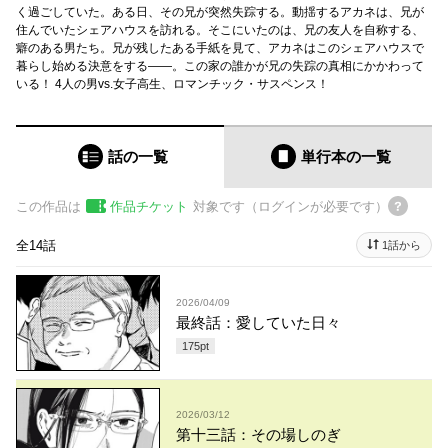
く過ごしていた。ある日、その兄が突然失踪する。動揺するアカネは、兄が
住んでいたシェアハウスを訪れる。そこにいたのは、兄の友人を自称する、
癖のある男たち。兄が残したある手紙を見て、アカネはこのシェアハウスで
暮らし始める決意をする――。この家の誰かが兄の失踪の真相にかかわって
いる！ 4人の男vs.女子高生、ロマンチック・サスペンス！
話の一覧
単行本
の一覧
この作品は
作品チケット
対象です（ログインが必要です）
全14話
1話から
2026/04/09
最終話：愛していた日々
175
pt
2026/03/12
第十三話：その場しのぎ