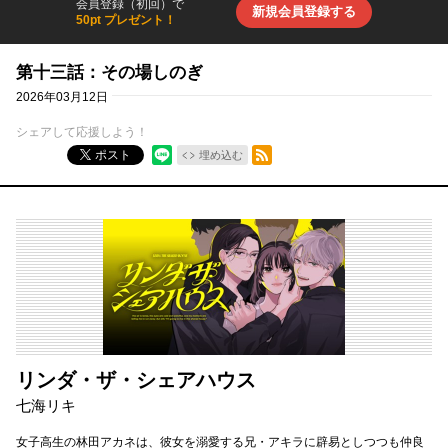
会員登録（初回）で
新規会員登録する
50pt プレゼント！
第十三話：その場しのぎ
2026年03月12日
シェアして応援しよう！
RSSフィード
ポスト
埋め込む
リンダ・ザ・シェアハウス
七海リキ
女子高生の林田アカネは、彼女を溺愛する兄・アキラに辟易としつつも仲良