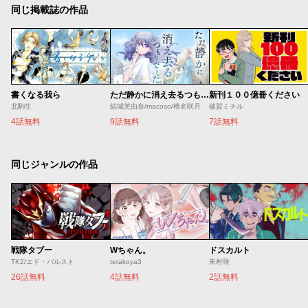
同じ掲載誌の作品
書くなる我ら
ただ静かに消え去るつもりでした
新刊１００億冊ください
北駒生
結城芙由奈/macoso/椎名咲月
破賀ミチル
4話無料
9話無料
7話無料
同じジャンルの作品
戦隊タブー
Wちゃん。
ドスカルト
TK2/エド・バルスト
terakoya3
朱村咲
26話無料
4話無料
2話無料