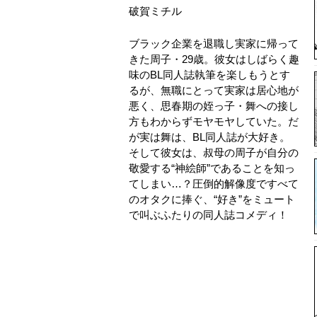
破賀ミチル
ブラック企業を退職し実家に帰って
きた周子・29歳。彼女はしばらく趣
味のBL同人誌執筆を楽しもうとす
るが、無職にとって実家は居心地が
悪く、思春期の姪っ子・舞への接し
方もわからずモヤモヤしていた。だ
が実は舞は、BL同人誌が大好き。
そして彼女は、叔母の周子が自分の
敬愛する“神絵師”であることを知っ
てしまい…？圧倒的解像度ですべて
のオタクに捧ぐ、“好き”をミュート
で叫ぶふたりの同人誌コメディ！