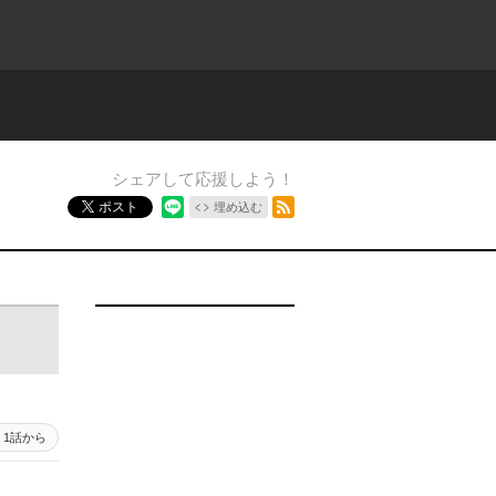
シェアして応援しよう！
RSSフィード
ポスト
埋め込む
1話から