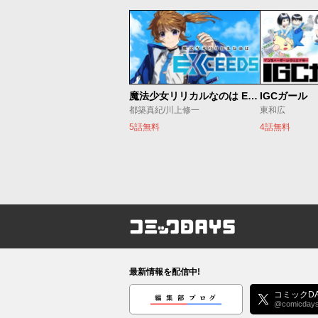
魔法少女リリカルなのは EXCEEDS
IGCガール
都築真紀/川上修一
東和広
5話無料
4話無料
コミックDAYS
最新情報を配信中!
編集部ブログ
コミックDA
@comicday