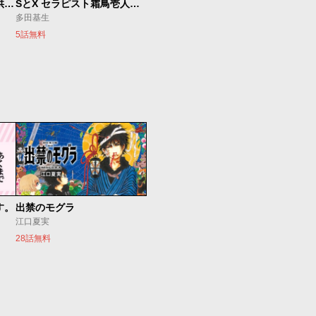
ベオグラードメトロの子供たち
SとX セラピスト霜鳥壱人の診察室
多田基生
5話無料
す。
出禁のモグラ
江口夏実
28話無料