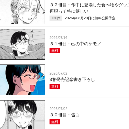
３２冊目：作中に登場した食べ物やグッ
再現って特に嬉しい
120
pt
2026年08月20日
に無料公開予定
2026/07/16
３１冊目：己の中のケモノ
無料
2026/07/02
3巻発売記念書き下ろし
無料
2026/07/02
３０冊目：告白
無料