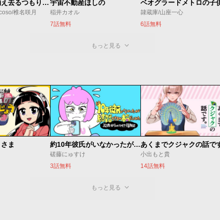
ただ静かに消え去るつもりでした
宇宙不動産ほしの
coso/椎名咲月
稲井カオル
隷蔵庫/山座一心
7話無料
6話無料
もっと見る
うさま
約10年彼氏がいなかったが結婚できるか本気出してみた 32歳からのマチアプ冒険記
あくまでクジャクの話で
き
磋藤にゅすけ
小出もと貴
3話無料
14話無料
もっと見る