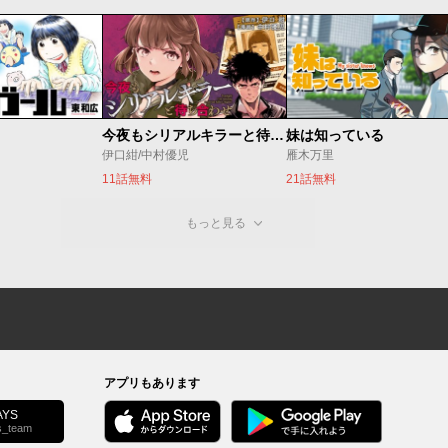
今夜もシリアルキラーと待ち合わせ
妹は知っている
伊口紺/中村優児
雁木万里
11話無料
21話無料
もっと見る
アプリもあります
YS
s_team