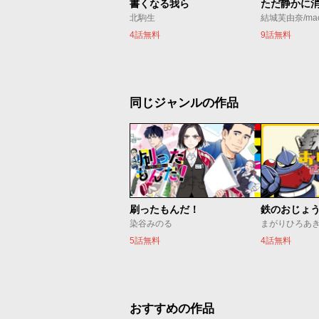
書くなる我ら
北駒生
結城芙由奈/ma
4話無料
9話無料
同じジャンルの作品
刷ったもんだ！
鉄のおじょ
染谷みのる
まがりひろあ
5話無料
4話無料
おすすめの作品