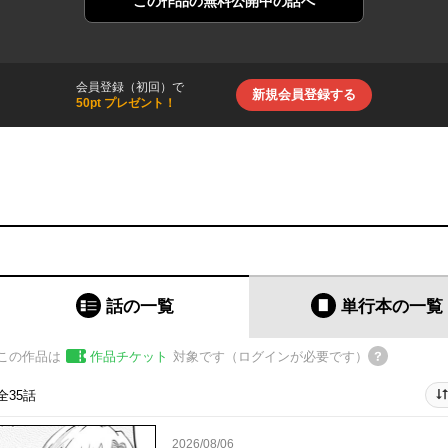
この作品の
無料公開中の話へ
会員登録（初回）で
新規会員登録する
50pt プレゼント！
話の一覧
単行本
の一覧
この作品は
作品チケット
対象です（ログインが必要です）
全35話
2026/08/06