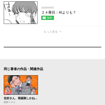
2026/04/02
２４冊目：AIよりも？
無料
もっと見る
同じ著者の作品・関連作品
住好さん、容認致しかねますが！
破賀ミチル