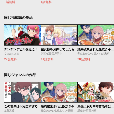
1話無料
1話無料
同じ掲載誌の作品
チンチンデビルを追え！
聖女様をお探しでしたら妹で間違いありません。さあどうぞお連れください、今すぐ。
婚約破棄された飯炊き令嬢の私は冷酷公爵と専属契約しました～ですが胃袋を掴んだ結果、冷たかった公爵様がどんどん優しくなっています～
くぼたふみお
伊賀海栗/足戸手斗
青空あかな/七福あくび/黒裄
22話無料
41話無料
28話無料
同じジャンルの作品
この世界は不完全すぎる
婚約破棄された飯炊き令嬢の私は冷酷公爵と専属契約しました～ですが胃袋を掴んだ結果、冷たかった公爵様がどんどん優しくなっています～
最強出戻り中年冒険者は、今さら命なんてかけたくない
左藤真通
青空あかな/七福あくび/黒裄
斯道歩/明石六郎