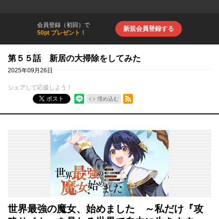
会員登録（初回）で
新規会員登録する
50pt プレゼント！
第５５話 新居の大掃除をしてみた
2025年09月26日
シェアして応援しよう！
RSSフィード
ポスト
埋め込む
世界最強の魔女、始めました ～私だけ『攻