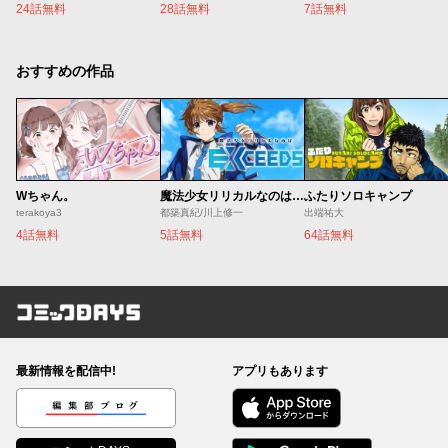
24話無料
28話無料
7話無料
おすすめの作品
Wちゃん。
魔法少女リリカルなのは EXCEEDS
ふたりソロキャンプ
terakoya3
都築真紀/川上修一
出端祐大
4話無料
5話無料
64話無料
コミックDAYS
最新情報を配信中!
アプリもあります
編集部ブログ