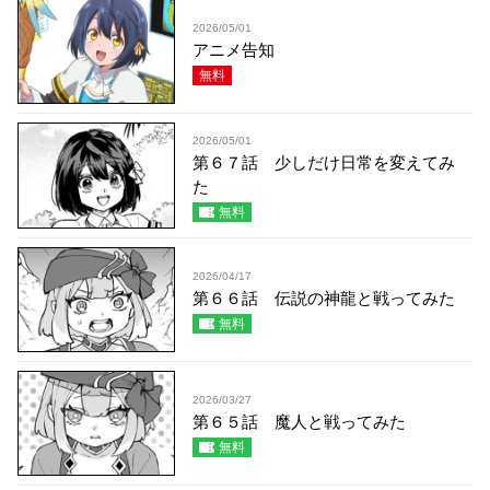
2026/05/01
アニメ告知
無料
2026/05/01
第６７話 少しだけ日常を変えてみ
た
無料
2026/04/17
第６６話 伝説の神龍と戦ってみた
無料
2026/03/27
第６５話 魔人と戦ってみた
無料