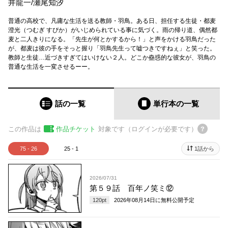
井龍一
/
瀬尾知汐
普通の高校で、凡庸な生活を送る教師・羽鳥。ある日、担任する生徒・都麦
澄光（つむぎ すぴか）がいじめられている事に気づく。雨の帰り道、偶然都
麦と二人きりになる。「先生が何とかするから！」と声をかける羽鳥だった
が、都麦は彼の手をそっと握り「羽鳥先生って嘘つきですねぇ」と笑った。
教師と生徒…近づきすぎてはいけない２人。どこか蠱惑的な彼女が、羽鳥の
普通な生活を一変させるーー。
話の一覧
単行本
の一覧
この作品は
作品チケット
対象です（ログインが必要です）
75 - 26
25 - 1
1話から
2026/07/31
第５９話 百年ノ笑ミ⑫
120
pt
2026年08月14日
に無料公開予定