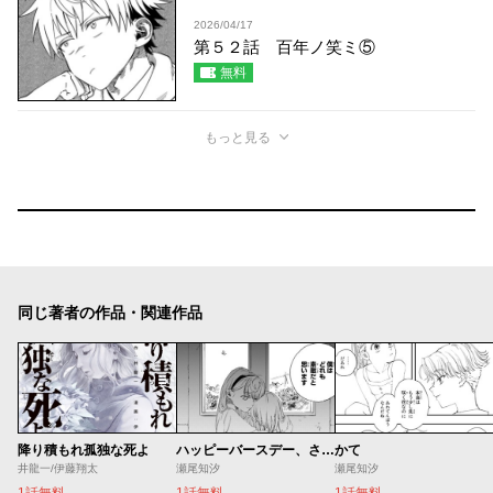
2026/04/17
第５２話 百年ノ笑ミ⑤
無料
もっと見る
同じ著者の作品・関連作品
降り積もれ孤独な死よ
ハッピーバースデー、さよなら
かて
井龍一/伊藤翔太
瀬尾知汐
瀬尾知汐
1話無料
1話無料
1話無料