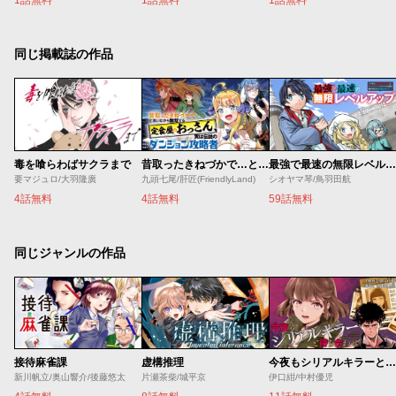
同じ掲載誌の作品
毒を喰らわばサクラまで
昔取ったきねづかで…と言いながら無双する定食屋のおっさん、実は伝説のダンジョン攻略者
最強で最速の無限レベルアップ ～スキル【経験値１０００倍】と【レベルフリー】でレベル上限の枷が外れた俺は無双する～
要マジュロ/大羽隆廣
九頭七尾/肝匠(FriendlyLand)
シオヤマ琴/鳥羽田航
4話無料
4話無料
59話無料
同じジャンルの作品
接待麻雀課
虚構推理
今夜もシリアルキラーと待ち合わせ
新川帆立/奥山響介/後藤悠太
片瀬茶柴/城平京
伊口紺/中村優児