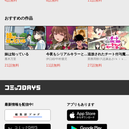
4話無料
8話無料
11話無料
おすすめの作品
妹は知っている
今夜もシリアルキラーと待ち合わせ
追放されたチート付与魔術師は気ままなセカンドライフを謳歌する。 ～俺は武器だけじゃなく、あらゆるものに『強化ポイント』を付与できるし、俺の意思でいつでも効果を解除できるけど、残った人たち大丈夫？～
雁木万里
伊口紺/中村優児
業務用餅/六志麻あさ/ｋｉｓｕｉ
21話無料
11話無料
27話無料
コミックDAYS
最新情報を配信中!
アプリもあります
編集部ブログ
コミックDAYS