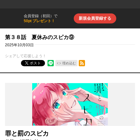
会員登録（初回）で
新規会員登録する
50pt プレゼント！
第３８話 夏休みのスピカ⑨
2025年10月03日
シェアして応援しよう！
RSSフィード
ポスト
埋め込む
罪と罰のスピカ