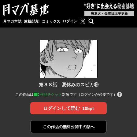
毎週火・金曜日正午更新
月マガ基地公式X
検索
ログイン
月マガ本誌
連載/読切
コミックス
第３８話 夏休みのスピカ⑨
この作品は
作品チケット
対象です（ログインが必要です）
ログインして読む
105pt
この作品の
無料公開中の話へ