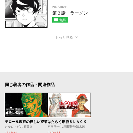
2025/06/12
第３話 ラーメン
無料
もっと見る
同じ著者の作品・関連作品
テロール教授の怪しい授業
はたらく細胞ＢＬＡＣＫ
カルロ・ゼン/石田点
初嘉屋一生/原田重光/清水茜