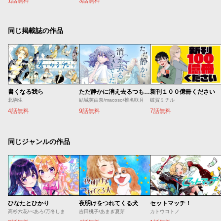
1話無料
3話無料
同じ掲載誌の作品
書くなる我ら
ただ静かに消え去るつもりでした
新刊１００億冊ください
北駒生
結城芙由奈/macoso/椎名咲月
破賀ミチル
4話無料
9話無料
7話無料
同じジャンルの作品
ひなたとひかり
夜明けをつれてくる犬
セットマッチ！
高杉六花/べあろ/万冬しま
吉田桃子/あまぎ夏芽
カトウコトノ