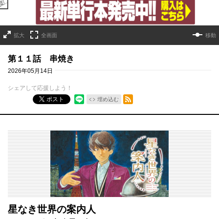
拡大
全画面
移動
第１１話 串焼き
2026年05月14日
シェアして応援しよう！
RSSフィード
ポスト
埋め込む
星なき世界の案内人