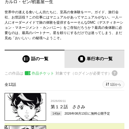
カルロ・ゼン
/
初嘉屋一生
世界中の迷える食いしん坊たちに、至高の食体験をーー。ガイド、旅行会
社、お世話役？この仕事にはマニュアルがあってマニュアルがない。一人一
人にオーダーメイドで旅の体験を提供するーーそんなDMC（デスティネーシ
ョン・マネージメント・カンパニー）をご存知だろうか？最高の食体験に必
要なのは、最高のパートナー。星を頼りにするだけでは迷ってしまう、まだ
見ぬ「おいしい」の秘境へようこそ。
話の一覧
単行本
の一覧
この作品は
作品チケット
対象です（ログインが必要です）
全12話
1話から
2026/06/11
第１２話 ささみ
140
pt
2026年08月13日
に無料公開予定