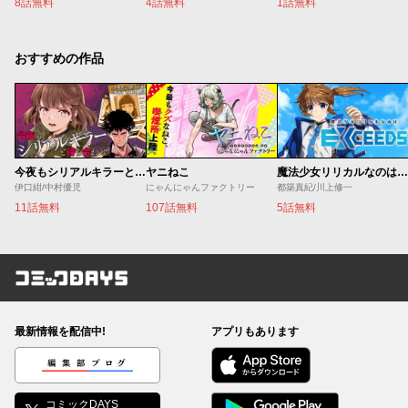
8話無料
4話無料
1話無料
おすすめの作品
今夜もシリアルキラーと待ち合わせ
ヤニねこ
魔法少女リリカルなのは EXCEEDS
伊口紺/中村優児
にゃんにゃんファクトリー
都築真紀/川上修一
11話無料
107話無料
5話無料
コミックDAYS
最新情報を配信中!
アプリもあります
編集部ブログ
コミックDAYS