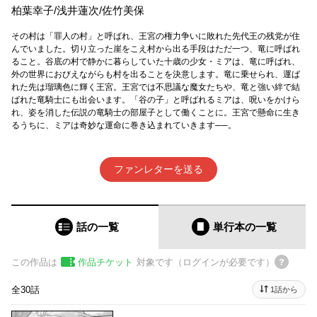
柏葉幸子
/
浅井蓮次
/
佐竹美保
その村は「罪人の村」と呼ばれ、王宮の権力争いに敗れた先代王の残党が住
んでいました。切り立った崖をこえ村から出る手段はただ一つ、竜に呼ばれ
ること。谷底の村で静かに暮らしていた十歳の少女・ミアは、竜に呼ばれ、
外の世界におびえながらも村を出ることを決意します。竜に乗せられ、運ば
れた先は瑠璃色に輝く王宮。王宮では不思議な魔女たちや、竜と強い絆で結
ばれた竜騎士にも出会います。「谷の子」と呼ばれるミアは、呪いをかけら
れ、姿を消した伝説の竜騎士の部屋子として働くことに。王宮で懸命に生き
るうちに、ミアは奇妙な運命に巻き込まれていきます──。
ファンレターを送る
話の一覧
単行本
の一覧
この作品は
作品チケット
対象です（ログインが必要です）
全30話
1話から