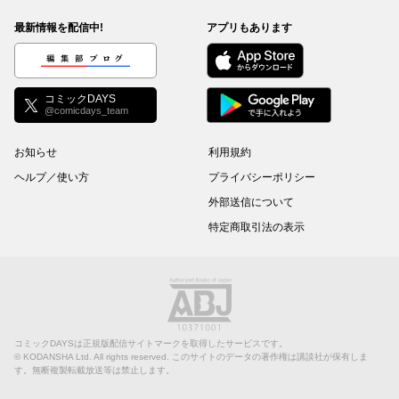
最新情報を配信中!
アプリもあります
編集部ブログ
コミックDAYS
@comicdays_team
お知らせ
利用規約
ヘルプ／使い方
プライバシーポリシー
外部送信について
特定商取引法の表示
コミックDAYSは正規版配信サイトマークを取得したサービスです。
©
KODANSHA Ltd.
All rights reserved. このサイトのデータの著作権は講談社が保有しま
す。無断複製転載放送等は禁止します。