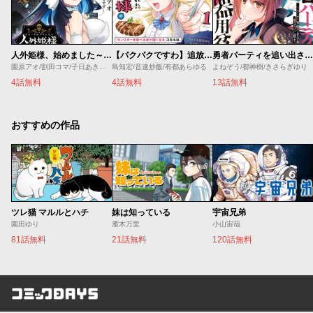
人外姫様、始めました～Ｆｒｅｅ Ｌｉｆｅ Ｆａｎｔａｓｙ Ｏｎｌｉｎｅ～
【パクパクですわ】追放されたお嬢様の『モンスターを食べるほど強くなる』スキルは、１食で１レベルアップする前代未聞の最強スキルでした。３日で人類最強になりましたわ～！
勇者パーティを追い出された器用貧乏 ～パーティ事情で付与術士をやっていた剣士、万能へと至る～
園原アオ/割田コマ/子日あきすず/Ｓｈｅｒｒｙ
島知宏/音速炒飯/有都あらゆる
よねぞう/都神樹/きさらぎゆり
4話無料
4話無料
13話無料
おすすめの作品
ツレ猫 マルルとハチ
妹は知っている
宇宙兄弟
園田ゆり
雁木万里
小山宙哉
81話無料
21話無料
120話無料
コミックDAYS