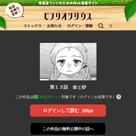
コミックス
お知らせ
ログイン・登録
第１３話 金と砂
この作品は
作品チケット
対象です（ログインが必要です）
ログインして読む
105pt
この作品の
無料公開中の話へ