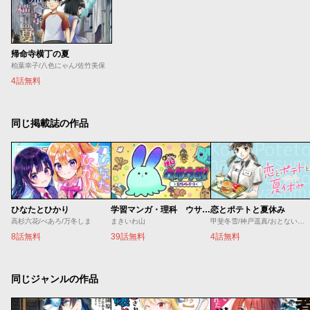
帰命寺横丁の夏
柏葉幸子/八色にゃん/佐竹美保
4話無料
同じ掲載誌の作品
ひなたとひかり
学習マンガ・理科 ウサウサ！
恋とポテトと夏休み
高杉六花/べあろ/万冬しま
まきいわ山
甲斐冬雪/神戸遥真/おとないちあき
8話無料
39話無料
4話無料
同じジャンルの作品