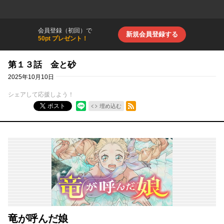
会員登録（初回）で
新規会員登録する
50pt プレゼント！
第１３話 金と砂
2025年10月10日
シェアして応援しよう！
RSSフィード
ポスト
埋め込む
竜が呼んだ娘