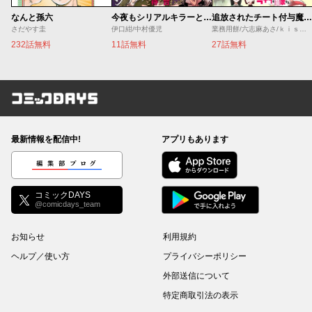
なんと孫六
今夜もシリアルキラーと待ち合わせ
追放されたチート付与魔術師は気ままなセカンドライフを謳歌する。 ～俺は武器だけじゃなく、あらゆるものに『強化ポイント』を付与できるし、俺の意思でいつでも効果を解除できるけど、残った人たち大丈夫？～
さだやす圭
伊口紺/中村優児
業務用餅/六志麻あさ/ｋｉｓｕｉ
232話無料
11話無料
27話無料
コミックDAYS
最新情報を配信中!
アプリもあります
編集部ブログ
コミックDAYS
@comicdays_team
お知らせ
利用規約
ヘルプ／使い方
プライバシーポリシー
外部送信について
特定商取引法の表示