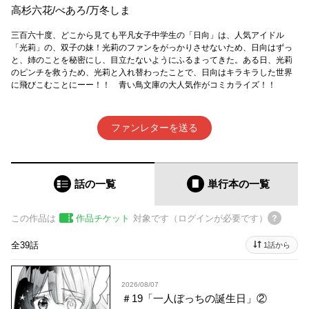
高杉六花
/
べあろ
/
万冬しま
三百六十度、どこから見ても平凡女子中学生の「日向」は、人気アイドル
「光莉」の、双子の妹！光莉のファンをがっかりさせないため、日向はずっ
と、姉のことを秘密にし、目立たないようにふるまってきた。ある日、光莉
のピンチを救うため、光莉と入れ替わったことで、日向はキラキラした世界
に飛びこむことにーー！！ 青い鳥文庫の大人気作がコミカライズ！！
ファンレターを送る
話の一覧
単行本
の一覧
この作品は
作品チケット
対象です（ログインが必要です）
全39話
1話から
2026/08/07
＃19「一人ぼっちの誕生日」②