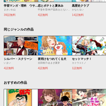
学習マンガ・理科 ウサウサ！
恋とポテトと夏休み
黒歴史クラブ
まきいわ山
甲斐冬雪/神戸遥真/おとないちあき
かなたるい
39話無料
4話無料
14話無料
同じジャンルの作品
シルバー・スクリーン
夜明けをつれてくる犬
セットマッチ！
いまい
吉田桃子/あまぎ夏芽
カトウコトノ
4話無料
4話無料
1話無料
おすすめの作品