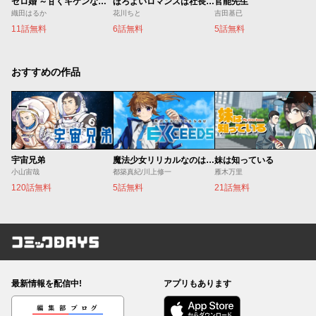
ゼロ婚 ～甘くキケンな極秘任務～
ほろよいロマンスは社長室で
官能先生
織田はるか
花川ちと
吉田基已
11話無料
6話無料
5話無料
おすすめの作品
宇宙兄弟
魔法少女リリカルなのは EXCEEDS
妹は知っている
小山宙哉
都築真紀/川上修一
雁木万里
120話無料
5話無料
21話無料
コミックDAYS
最新情報を配信中!
アプリもあります
編集部ブログ