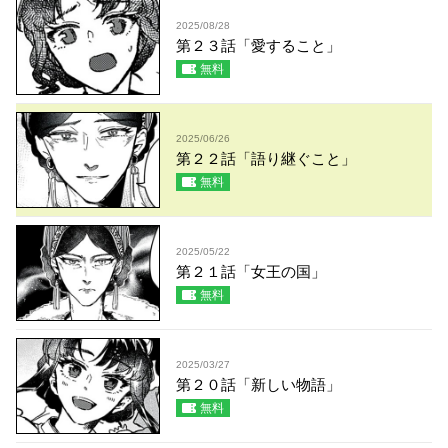
2025/08/28
第２３話「愛すること」
無料
2025/06/26
第２２話「語り継ぐこと」
無料
2025/05/22
第２１話「女王の国」
無料
2025/03/27
第２０話「新しい物語」
無料