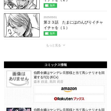
無料
2025/05/01
第２３話 たまにはのんびりイチャ
イチャを（１）
無料
もっと見る
コミックス情報
伯爵令嬢はヤンデレ旦那様と当て馬シナリオを回
避する!!(1) (KCx)
森本 鉄道, 島田 莉音
伯爵令嬢はヤンデレ旦那様と当て馬シナリオを回