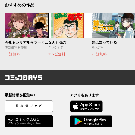
おすすめの作品
今夜もシリアルキラーと待ち合わせ
なんと孫六
妹は知っている
伊口紺/中村優児
さだやす圭
雁木万里
11話無料
232話無料
21話無料
コミックDAYS
最新情報を配信中!
アプリもあります
編集部ブログ
コミックDAYS
@comicdays_team