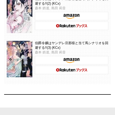
避する!!(2) (KCx)
森本 鉄道, 島田 莉音
伯爵令嬢はヤンデレ旦那様と当て馬シナリオを回
避する!!(3) (KCx)
森本 鉄道, 島田 莉音