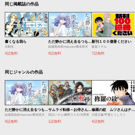
同じ掲載誌の作品
書くなる我ら
ただ静かに消え去るつもりでした
新刊１００億冊ください
北駒生
結城芙由奈/macoso/椎名咲月
破賀ミチル
4話無料
9話無料
7話無料
同じジャンルの作品
ただ静かに消え去るつもりでした
修羅の紋 ムツさんはチョー強い？！
サムライ転移～お侍さんは異世界でもあんまり変わらない～
結城芙由奈/macoso/椎名咲月
川原正敏/甲斐とうしろう
四辻いそら/麻野ススキ/天野英
9話無料
4話無料
1話無料