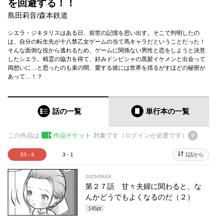
を回避する！！
島田莉音
/
森本鉄道
シエラ・ジキタリスはある日、前世の記憶を思い出す。そこで判明したの
は、自分の転生先が十八禁乙女ゲームの当て馬キャラだということだった！
そんな面倒な役から逃れるため、ゲームに関係ない男性と恋をしようと決意
したシエラ。精霊の協力を得て、好みドンピシャの黒髪イケメンと出会って
両想いに…と思ったのも束の間、愛する彼には世界を揺るがすほどの秘密が
あって…！？
話の一覧
単行本
の一覧
この作品は
作品チケット
対象です（ログインが必要です）
53 - 4
3 - 1
1話から
2025/09/04
第２７話 甘々夫婦に関わると、な
んかどうでもよくなるのだ（２）
145
pt