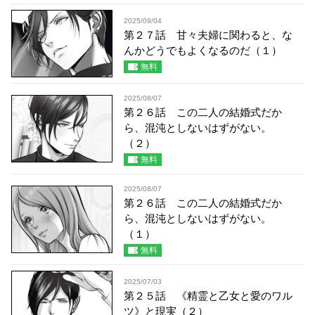
2025/09/04
第２７話 甘々夫婦に関わると、な
んかどうでもよくなるのだ（１）
無料
2025/08/07
第２６話 この二人の結婚式だか
ら、混沌としないはずがない。
（２）
無料
2025/08/07
第２６話 この二人の結婚式だか
ら、混沌としないはずがない。
（１）
無料
2025/07/03
第２５話 《精霊と乙女と愛のワル
ツ》と現実（２）