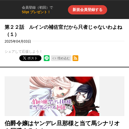
会員登録（初回）で
新規会員登録する
50pt プレゼント！
第２２話 ルインの補佐官だから只者じゃないわよね
（１）
2025年04月03日
シェアして応援しよう！
RSSフィード
ポスト
埋め込む
伯爵令嬢はヤンデレ旦那様と当て馬シナリオ