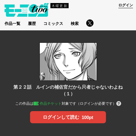
ログイン
木曜更新
作品一覧
履歴
コミックス
検索
第２２話 ルインの補佐官だから只者じゃないわよね
（１）
この作品は
作品チケット
対象です（ログインが必要です）
ログインして読む
100pt