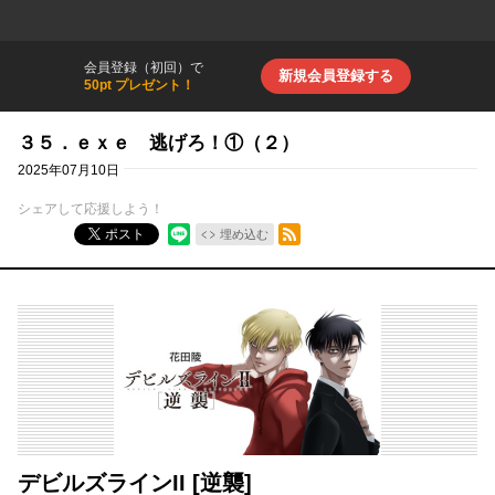
会員登録（初回）で
新規会員登録する
50pt プレゼント！
３５．ｅｘｅ 逃げろ！①（２）
2025年07月10日
シェアして応援しよう！
RSSフィード
ポスト
埋め込む
デビルズラインII [逆襲]