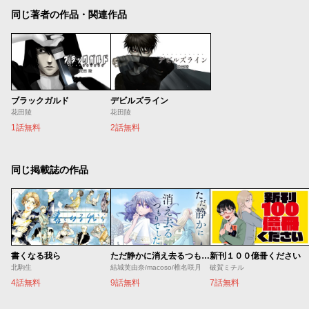
同じ著者の作品・関連作品
ブラックガルド
デビルズライン
花田陵
花田陵
1話無料
2話無料
同じ掲載誌の作品
書くなる我ら
ただ静かに消え去るつもりでした
新刊１００億冊ください
北駒生
結城芙由奈/macoso/椎名咲月
破賀ミチル
4話無料
9話無料
7話無料