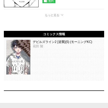
無料
もっと見る
コミックス情報
デビルズライン2 [逆襲](5) (モーニングKC)
花田 陵