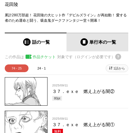
花田陵
累計280万部超！ 花田陵の大ヒット作『デビルズライン』が再始動！ 愛する
者のため運命と闘う、吸血鬼ダークファンタジー堂々開幕！
話の一覧
単行本
の一覧
この作品は
作品チケット
対象です（ログインが必要です）
74 - 25
24 - 1
1話から
2025/09/11
３７．ｅｘｅ 燃え上がる闇②
80
pt
2025/09/11
３７．ｅｘｅ 燃え上がる闇①
無料