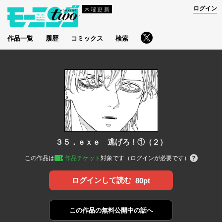
ログイン
木曜更新
作品一覧
履歴
コミックス
検索
３５．ｅｘｅ 逃げろ！①（２）
この作品は
作品チケット
対象です（ログインが必要です）
ログインして読む
80pt
この作品の
無料公開中の話へ