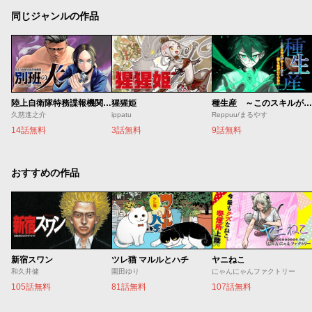
同じジャンルの作品
陸上自衛隊特務諜報機関 別班の犬
猩猩姫
種生産 ～このスキルがチートだとまだ誰も気付いていない～
久慈進之介
ippatu
Reppuu/まるやす
14話無料
3話無料
9話無料
おすすめの作品
新宿スワン
ツレ猫 マルルとハチ
ヤニねこ
和久井健
園田ゆり
にゃんにゃんファクトリー
105話無料
81話無料
107話無料