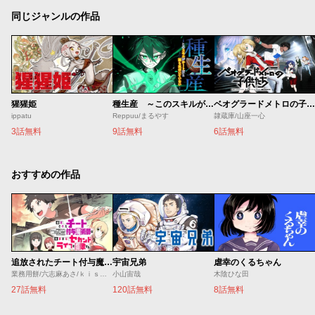
同じジャンルの作品
猩猩姫
種生産 ～このスキルがチートだとまだ誰も気付いていない～
ベオグラードメトロの子供たち
ippatu
Reppuu/まるやす
隷蔵庫/山座一心
3話無料
9話無料
6話無料
おすすめの作品
追放されたチート付与魔術師は気ままなセカンドライフを謳歌する。 ～俺は武器だけじゃなく、あらゆるものに『強化ポイント』を付与できるし、俺の意思でいつでも効果を解除できるけど、残った人たち大丈夫？～
宇宙兄弟
虐幸のくるちゃん
業務用餅/六志麻あさ/ｋｉｓｕｉ
小山宙哉
木陰ひな田
27話無料
120話無料
8話無料