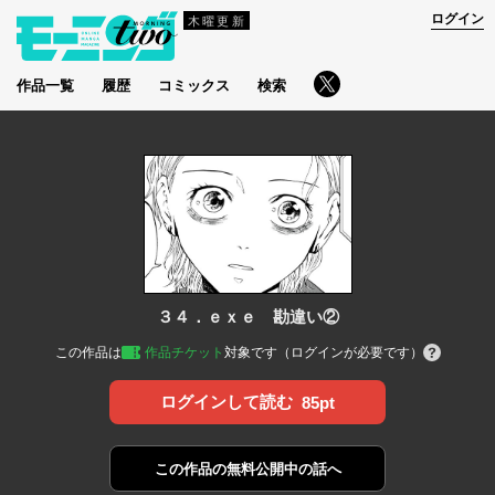
ログイン
木曜更新
作品一覧
履歴
コミックス
検索
３４．ｅｘｅ 勘違い②
この作品は
作品チケット
対象です（ログインが必要です）
ログインして読む
85pt
この作品の
無料公開中の話へ