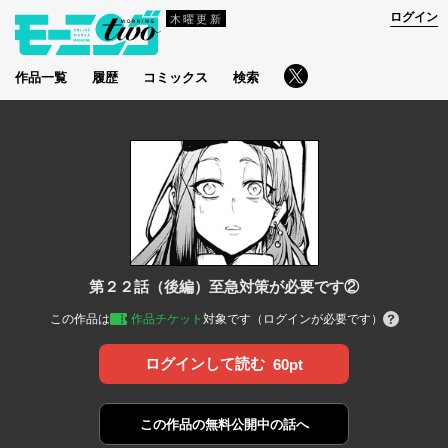
ログイン
木曜更新
作品一覧
履歴
コミックス
検索
第２２話（後編）至急対策が必要です②
この作品は
作品チケット
対象です（ログインが必要です）
ログインして読む
60pt
この作品の
無料公開中の話へ