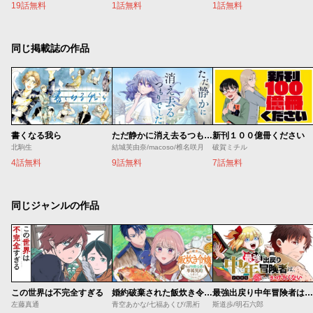
19話無料
1話無料
1話無料
同じ掲載誌の作品
書くなる我ら
ただ静かに消え去るつもりでした
新刊１００億冊ください
北駒生
結城芙由奈/macoso/椎名咲月
破賀ミチル
4話無料
9話無料
7話無料
同じジャンルの作品
この世界は不完全すぎる
婚約破棄された飯炊き令嬢の私は冷酷公爵と専属契約しました～ですが胃袋を掴んだ結果、冷たかった公爵様がどんどん優しくなっています～
最強出戻り中年冒険者は、今さら命なんてかけたくない
左藤真通
青空あかな/七福あくび/黒裄
斯道歩/明石六郎