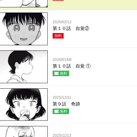
2026/02/12
第１０話 自覚②
無料
2026/01/08
第１０話 自覚 ①
無料
2025/12/11
第９話 奇跡
無料
2025/11/13