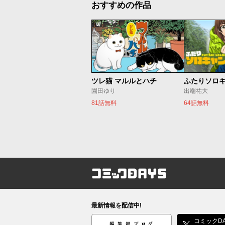
おすすめの作品
ツレ猫 マルルとハチ
ふたりソロ
園田ゆり
出端祐大
81話無料
64話無料
コミックDAYS
最新情報を配信中!
編集部ブログ
コミックDA