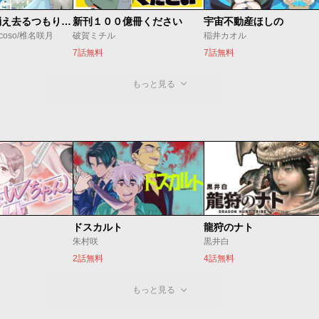
ただ静かに消え去るつもりでした
新刊１００億冊ください
宇宙不動産ほしの
coso/椎名咲月
破賀ミチル
稲井カオル
7話無料
7話無料
もっと見る
ドスカルト
龍狩のナト
朱村咲
黒井白
2話無料
4話無料
もっと見る