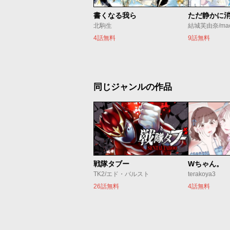
書くなる我ら
北駒生
結城芙由奈/ma
4話無料
9話無料
同じジャンルの作品
戦隊タブー
Wちゃん。
TK2/エド・バルスト
terakoya3
26話無料
4話無料