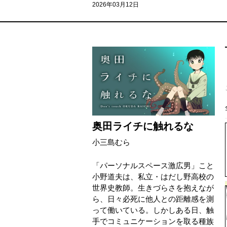
2026年03月12日
奥田ライチに触れるな
小三島むら
「パーソナルスペース激広男」こと
小野道夫は、私立・はだし野高校の
世界史教師。生きづらさを抱えなが
ら、日々必死に他人との距離感を測
って働いている。しかしある日、触
手でコミュニケーションを取る種族