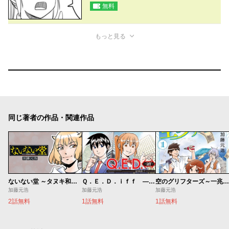
無料
もっと見る
同じ著者の作品・関連作品
ないない堂 ～タヌキ和尚の禍事帖～
Ｑ．Ｅ．Ｄ．ｉｆｆ ―証明終了―
空のグリフターズ～一兆円の詐欺師たち～
加藤元浩
加藤元浩
加藤元浩
2話無料
1話無料
1話無料