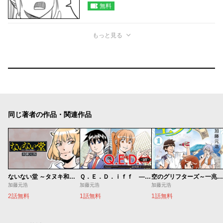
無料
もっと見る
同じ著者の作品・関連作品
ないない堂 ～タヌキ和尚の禍事帖～
Ｑ．Ｅ．Ｄ．ｉｆｆ ―証明終了―
空のグリフターズ～一兆円の詐欺師たち～
加藤元浩
加藤元浩
加藤元浩
2話無料
1話無料
1話無料