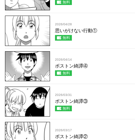
無料
2026/04/28
思いがけない行動①
無料
2026/04/14
ボストン綺譚④
無料
2026/03/31
ボストン綺譚③
無料
2026/03/17
ボストン綺譚②