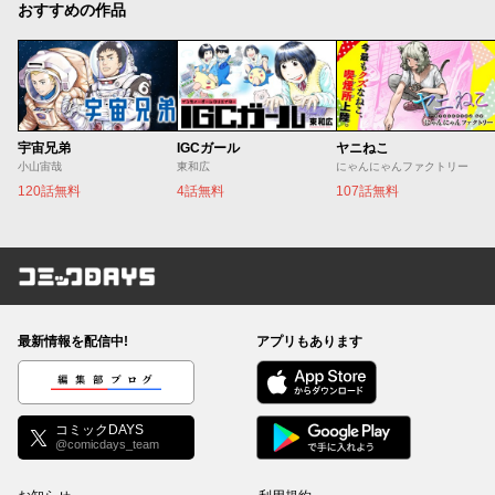
おすすめの作品
宇宙兄弟
IGCガール
ヤニねこ
小山宙哉
東和広
にゃんにゃんファクトリー
120話無料
4話無料
107話無料
コミックDAYS
最新情報を配信中!
アプリもあります
編集部ブログ
コミックDAYS
@comicdays_team