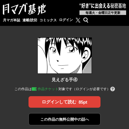
毎週火・金曜日正午更新
月マガ基地公式X
検索
ログイン
月マガ本誌
連載/読切
コミックス
見えざる手④
この作品は
作品チケット
対象です（ログインが必要です）
ログインして読む
85pt
この作品の
無料公開中の話へ