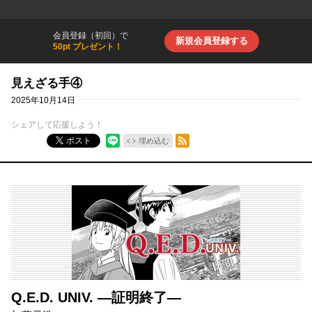
会員登録（初回）で
新規会員登録する
50pt プレゼント！
見えざる手④
2025年10月14日
シェアして応援しよう！
RSSフィード
ポスト
埋め込む
Q.E.D. UNIV. ―証明終了―