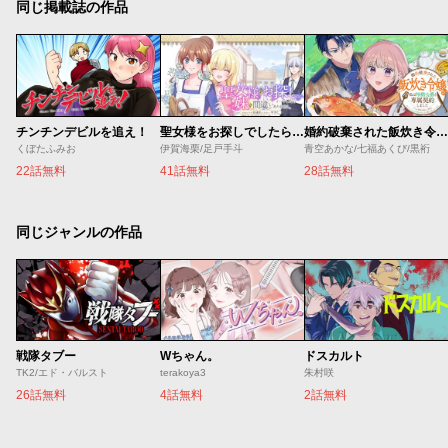
同じ掲載誌の作品
チンチンデビルを追え！
聖女様をお探しでしたら妹で間違いありません。さあどうぞお連れください、今すぐ。
婚約破棄された飯炊き令嬢の私は冷酷公爵と専属契約しました～ですが胃袋を掴んだ結果、冷たかった公爵様がどんどん優しくなっています～
くぼたふみお
伊賀海栗/足戸手斗
青空あかな/七福あくび/黒裄
22話無料
41話無料
28話無料
同じジャンルの作品
戦隊タブー
Wちゃん。
ドスカルト
TK2/エド・バルスト
terakoya3
朱村咲
26話無料
4話無料
2話無料