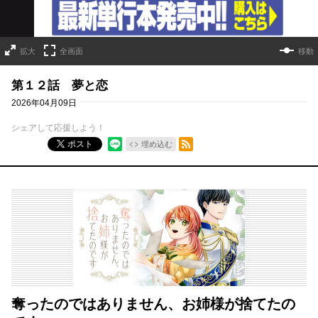
拡大
全画面
移動
第１２話 夢と恋
2026年04月09日
シェアして応援しよう！
RSSフィード
ポスト
埋め込む
奪ったのではありません、お姉様が捨てたの