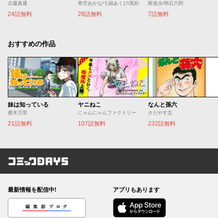
左藤真通
青空あかな/七福あくび/黒裄
斯道歩/明石六郎
24話無料
28話無料
7話無料
おすすめの作品
妹は知っている
ヤニねこ
なんと孫六
雁木万里
にゃんにゃんファクトリー
さだやす圭
21話無料
107話無料
232話無料
コミックDAYS
最新情報を配信中!
アプリもあります
編集部ブログ