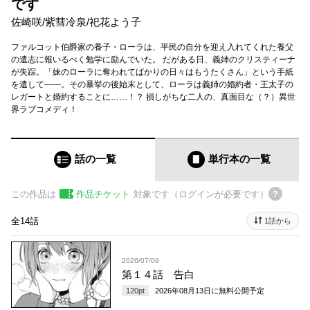
です
佐崎咲
/
紫彗冷泉
/
祀花よう子
ファルコット伯爵家の養子・ローラは、平民の自分を迎え入れてくれた養父
の遺志に報いるべく勉学に励んでいた。 だがある日、義姉のクリスティーナ
が失踪。「妹のローラに奪われてばかりの日々はもうたくさん」という手紙
を遺して――。その暴挙の後始末として、ローラは義姉の婚約者・王太子の
レガートと婚約することに……！？ 損しがちな二人の、真面目な（？）異世
界ラブコメディ！
話の一覧
単行本
の一覧
この作品は
作品チケット
対象です（ログインが必要です）
全14話
1話から
2026/07/09
第１４話 告白
120
pt
2026年08月13日
に無料公開予定