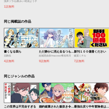
浅井ソラ/山夜みい/祀花よう子
1話無料
同じ掲載誌の作品
書くなる我ら
ただ静かに消え去るつもりでした
新刊１００億冊ください
北駒生
結城芙由奈/macoso/椎名咲月
破賀ミチル
4話無料
9話無料
7話無料
同じジャンルの作品
この世界は不完全すぎる
婚約破棄された飯炊き令嬢の私は冷酷公爵と専属契約しました～ですが胃袋を掴んだ結果、冷たかった公爵様がどんどん優しくなっています～
最強出戻り中年冒険者は、今さら命なんてかけたくない