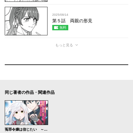
2025/08/14
第５話 両親の形見
無料
もっと見る
同じ著者の作品・関連作品
冤罪令嬢は信じたい ～銀髪が不吉と言われて婚約破棄された子爵令嬢は暗殺貴族に溺愛されて第二の人生を堪能するようです～