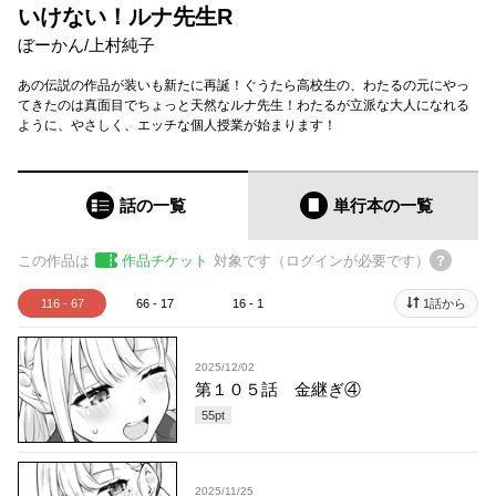
いけない！ルナ先生R
ぼーかん
/
上村純子
あの伝説の作品が装いも新たに再誕！ぐうたら高校生の、わたるの元にやっ
てきたのは真面目でちょっと天然なルナ先生！わたるが立派な大人になれる
ように、やさしく、エッチな個人授業が始まります！
話の一覧
単行本
の一覧
この作品は
作品チケット
対象です（ログインが必要です）
116 - 67
66 - 17
16 - 1
1話から
2025/12/02
第１０５話 金継ぎ④
55
pt
2025/11/25