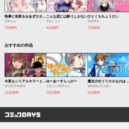
執事に初夜をおあずけされてます。
こんな恋には酔うしかない
ひとくちちょうだい
田島みみ
宇賀ミユキ
髙井野花
7話無料
4話無料
7話無料
おすすめの作品
今夜もシリアルキラーと待ち合わせ
ゆーあーすらっがー
魔法少女リリカルなのは EXCEEDS
伊口紺/中村優児
なめたけ/真野ろか
都築真紀/川上修一
11話無料
10話無料
5話無料
コミックDAYS