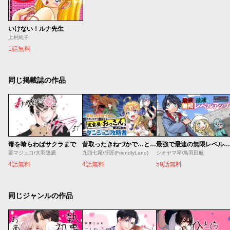
いけない！ルナ先生
上村純子
1話無料
同じ掲載誌の作品
毒を喰らわばサクラまで
昔取ったきねづかで…と言いながら無双する定食屋のおっさん、実は伝説のダンジョン攻略者
最強で最速の無限レベルアップ ～スキル【経験値１０００倍】と【レベルフリー】でレベル上限の枷が外れた俺は無双する～
要マジュロ/大羽隆廣
九頭七尾/肝匠(FriendlyLand)
シオヤマ琴/鳥羽田航
4話無料
4話無料
59話無料
同じジャンルの作品