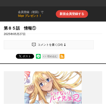
会員登録（初回）で
新規会員登録する
50pt プレゼント！
第８５話 情報①
2025年05月27日
コメントを書く(
14
)
RSSフィード
ポスト
埋め込む