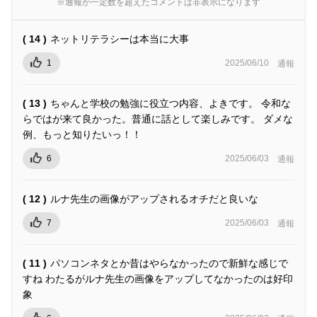
※通報が一定数を超えたコメントは非表示になります
( 14 )
ネットリテラシーは本当に大事
1
2025/06/10
通報
( 13 )
ちゃんと学校の勉強に役立つ内容、よきです。 令和な
らではが来て良かった。普通に話として楽しみです。 ダメな
例、もっと知りたいっ！！
6
2025/06/03
通報
( 12 )
ルナ先生の画像がアップされるオチだと良いな
7
2025/06/03
通報
( 11 )
パソコンネタとか昔はやらなかったので新鮮な感じで
すね わたるがルナ先生の画像をアップしてなかったのは好印
象