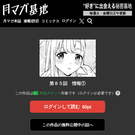
毎週火・金曜日正午更新
月マガ基地公式X
検索
ログイン
月マガ本誌
連載/読切
コミックス
第８５話 情報①
この作品は
作品チケット
対象です（ログインが必要です）
ログインして読む
60pt
この作品の
無料公開中の話へ