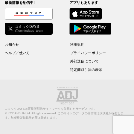
最新情報を配信中!
アプリもあります
編集部ブログ
コミックDAYS
@comicdays_team
お知らせ
利用規約
ヘルプ／使い方
プライバシーポリシー
外部送信について
特定商取引法の表示
コミックDAYSは正規版配信サイトマークを取得したサービスです。
©
KODANSHA Ltd.
All rights reserved. このサイトのデータの著作権は講談社が保有しま
す。無断複製転載放送等は禁止します。