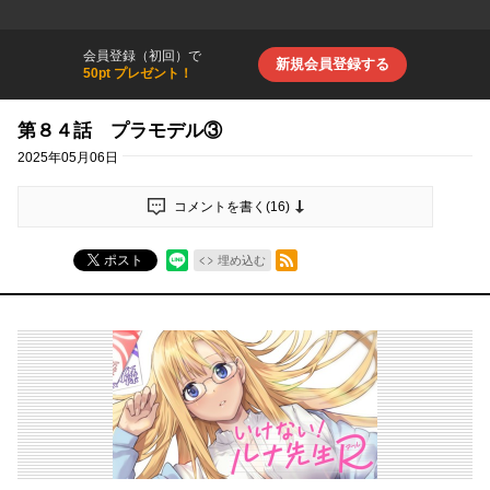
会員登録（初回）で
新規会員登録する
50pt プレゼント！
第８４話 プラモデル③
2025年05月06日
コメントを書く(
16
)
RSSフィード
ポスト
埋め込む