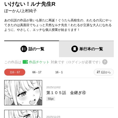
いけない！ルナ先生R
ぼーかん
/
上村純子
あの伝説の作品が装いも新たに再誕！ぐうたら高校生の、わたるの元にやっ
てきたのは真面目でちょっと天然なルナ先生！わたるが立派な大人になれる
ように、やさしく、エッチな個人授業が始まります！
話の一覧
単行本
の一覧
この作品は
作品チケット
対象です（ログインが必要です）
116 - 67
66 - 17
16 - 1
1話から
2025/12/02
第１０５話 金継ぎ④
55
pt
2025/11/25