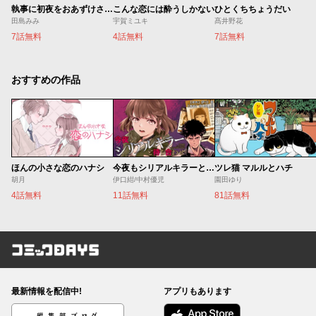
執事に初夜をおあずけされてます。
こんな恋には酔うしかない
ひとくちちょうだい
田島みみ
宇賀ミユキ
髙井野花
7話無料
4話無料
7話無料
おすすめの作品
ほんの小さな恋のハナシ
今夜もシリアルキラーと待ち合わせ
ツレ猫 マルルとハチ
胡月
伊口紺/中村優児
園田ゆり
4話無料
11話無料
81話無料
コミックDAYS
最新情報を配信中!
アプリもあります
編集部ブログ