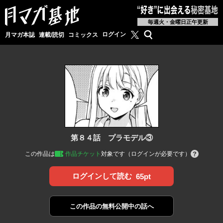
毎週火・金曜日正午更新
月マガ基地公式X
検索
ログイン
月マガ本誌
連載/読切
コミックス
第８４話 プラモデル③
この作品は
作品チケット
対象です（ログインが必要です）
ログインして読む
65pt
この作品の
無料公開中の話へ