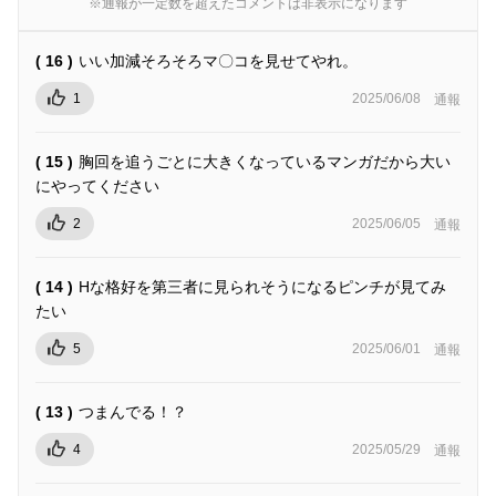
※通報が一定数を超えたコメントは非表示になります
( 16 )
いい加減そろそろマ〇コを見せてやれ。
1
2025/06/08
通報
( 15 )
胸回を追うごとに大きくなっているマンガだから大い
にやってください
2
2025/06/05
通報
( 14 )
Hな格好を第三者に見られそうになるピンチが見てみ
たい
5
2025/06/01
通報
( 13 )
つまんでる！？
4
2025/05/29
通報