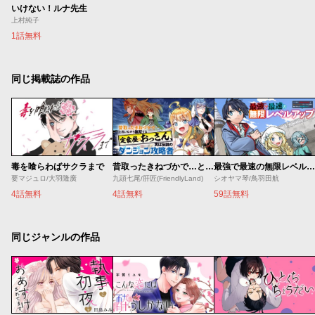
いけない！ルナ先生
上村純子
1話無料
同じ掲載誌の作品
毒を喰らわばサクラまで
昔取ったきねづかで…と言いながら無双する定食屋のおっさん、実は伝説のダンジョン攻略者
最強で最速の無限レベルアップ ～スキル【経験値１０００倍】と【レベルフリー】でレベル上限の枷が外れた俺は無双する～
要マジュロ/大羽隆廣
九頭七尾/肝匠(FriendlyLand)
シオヤマ琴/鳥羽田航
4話無料
4話無料
59話無料
同じジャンルの作品