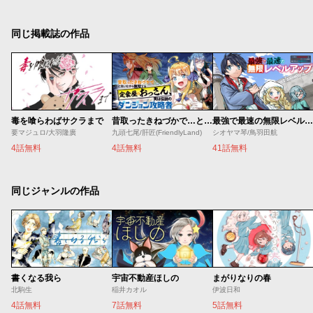
同じ掲載誌の作品
毒を喰らわばサクラまで
昔取ったきねづかで…と言いながら無双する定食屋のおっさん、実は伝説のダンジョン攻略者
最強で最速の無限レベルアップ ～スキル【経験値１０００倍】と【レベルフリー】でレベル上限の枷が外れた俺は無双する～
要マジュロ/大羽隆廣
九頭七尾/肝匠(FriendlyLand)
シオヤマ琴/鳥羽田航
4話無料
4話無料
41話無料
同じジャンルの作品
書くなる我ら
宇宙不動産ほしの
まがりなりの春
北駒生
稲井カオル
伊波日和
4話無料
7話無料
5話無料