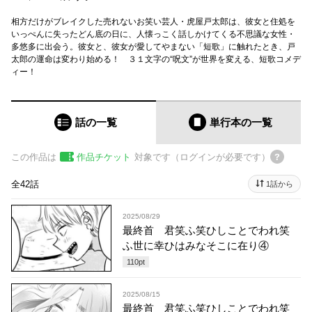
相方だけがブレイクした売れないお笑い芸人・虎屋戸太郎は、彼女と住処を
いっぺんに失ったどん底の日に、人懐っこく話しかけてくる不思議な女性・
多悠多に出会う。彼女と、彼女が愛してやまない「短歌」に触れたとき、戸
太郎の運命は変わり始める！ ３１文字の“呪文”が世界を変える、短歌コメデ
ィー！
話の一覧
単行本
の一覧
この作品は
作品チケット
対象です（ログインが必要です）
全42話
1話から
2025/08/29
最終首 君笑ふ笑ひしことでわれ笑
ふ世に幸ひはみなそこに在り④
110
pt
2025/08/15
最終首 君笑ふ笑ひしことでわれ笑