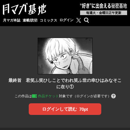
毎週火・金曜日正午更新
月マガ基地公式X
検索
ログイン
月マガ本誌
連載/読切
コミックス
最終首 君笑ふ笑ひしことでわれ笑ふ世の幸ひはみなそこ
に在り①
この作品は
作品チケット
対象です（ログインが必要です）
ログインして読む
70pt