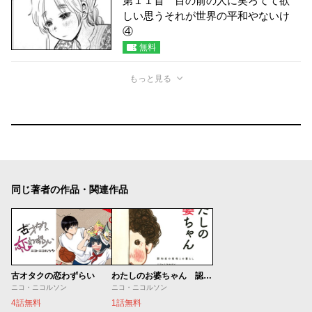
第１１首 目の前の人に笑ろてて欲
しい思うそれが世界の平和やないけ
④
無料
もっと見る
同じ著者の作品・関連作品
古オタクの恋わずらい
わたしのお婆ちゃん 認知症の祖母との暮らし
ニコ・ニコルソン
ニコ・ニコルソン
4話無料
1話無料