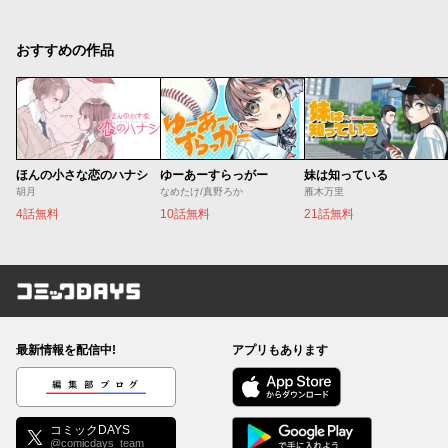
おすすめの作品
ほんの小さな恋のハナシ
ゆーあーすらっがー
妹は知っている
胡月
なめたけ/真野ろか
雁木万里
4話無料
10話無料
21話無料
コミックDAYS
最新情報を配信中!
アプリもあります
編集部ブログ
コミックDAYS
@comicdays_team