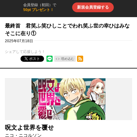
会員登録（初回）で
新規会員登録する
50pt プレゼント！
最終首 君笑ふ笑ひしことでわれ笑ふ世の幸ひはみな
そこに在り①
2025年07月18日
シェアして応援しよう！
RSSフィード
ポスト
埋め込む
呪文よ世界を覆せ
ニコ・ニコルソン