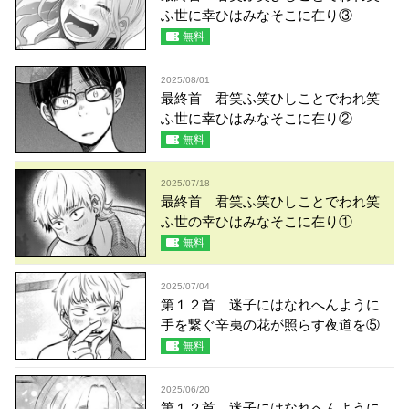
ふ世に幸ひはみなそこに在り③
無料
2025/08/01
最終首 君笑ふ笑ひしことでわれ笑
ふ世に幸ひはみなそこに在り②
無料
2025/07/18
最終首 君笑ふ笑ひしことでわれ笑
ふ世の幸ひはみなそこに在り①
無料
2025/07/04
第１２首 迷子にはなれへんように
手を繋ぐ辛夷の花が照らす夜道を⑤
無料
2025/06/20
第１２首 迷子にはなれへんように