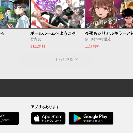
いる
ボールルームへようこそ
竹内友
伊口紺/中村優児
11話無料
11話無料
もっと見る
アプリもあります
YS
s_team