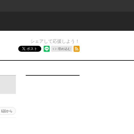
シェアして応援しよう！
RSSフィード
ポスト
埋め込む
1話から