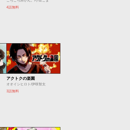
ごろごろみかん。/小豆こま
4話無料
アクトクの楽園
オオイシヒロト/伊咲智太
3話無料