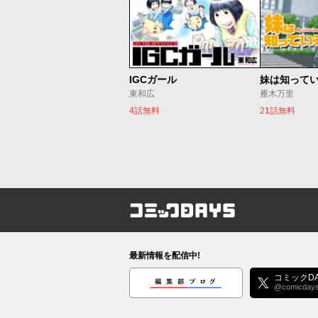
IGCガール
妹は知って
東和広
雁木万里
4話無料
21話無料
コミックDAYS
最新情報を配信中!
編集部ブログ
コミックDA
@comicday