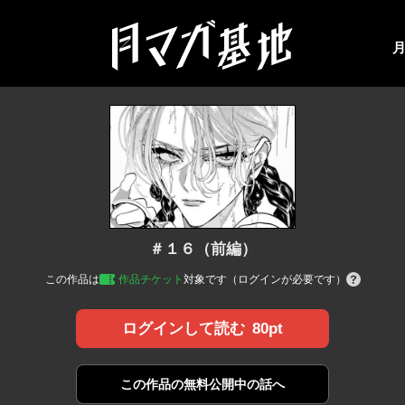
＃１６（前編）
この作品は
作品チケット
対象です（ログインが必要です）
80pt
ログインして読む
この作品の
無料公開中の話へ