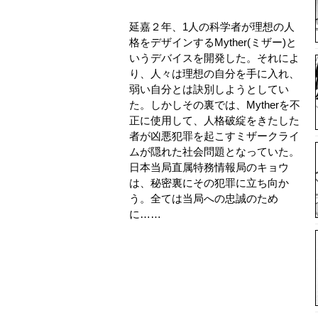
延嘉２年、1人の科学者が理想の人
格をデザインするMyther(ミザー)と
いうデバイスを開発した。それによ
り、人々は理想の自分を手に入れ、
弱い自分とは訣別しようとしてい
た。しかしその裏では、Mytherを不
正に使用して、人格破綻をきたした
者が凶悪犯罪を起こすミザークライ
ムが隠れた社会問題となっていた。
日本当局直属特務情報局のキョウ
は、秘密裏にその犯罪に立ち向か
う。全ては当局への忠誠のため
に……