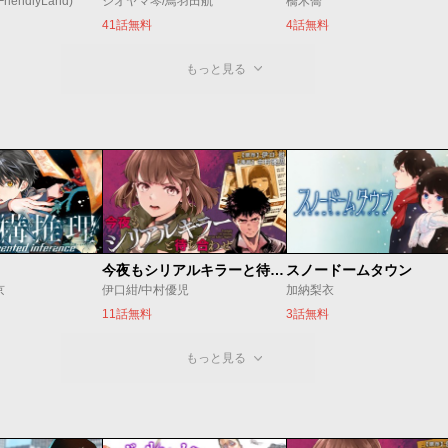
endlyLand)
シオヤマ琴/鳥羽田航
橋木喬
41話無料
4話無料
もっと見る
今夜もシリアルキラーと待ち合わせ
スノードームタウン
京
伊口紺/中村優児
加納梨衣
11話無料
3話無料
もっと見る