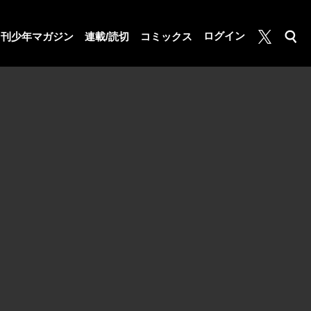
月マガ基地
ログイン
月刊少年マガジン
連載/読切
コミックス
検索
公式X