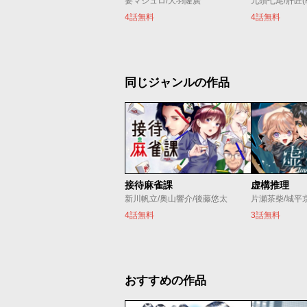
要マジュロ/大羽隆廣
九頭七尾/肝匠(Fri
4話無料
4話無料
同じジャンルの作品
接待麻雀課
虚構推理
新川帆立/奥山響介/後藤悠太
片瀬茶柴/城平
4話無料
3話無料
おすすめの作品