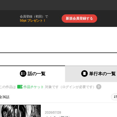
会員登録（初回）で
新規会員登録する
50pt プレゼント！
話の一覧
単行本
の一覧
この作品は
作品チケット
対象です（ログインが必要です）
全36話
2026/07/28