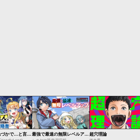
昔取ったきねづかで…と言いながら無双する定食屋のおっさん、実は伝説のダンジョン攻略者
最強で最速の無限レベルアップ ～スキル【経験値１０００倍】と【レベルフリー】でレベル上限の枷が外れた俺は無双する～
超穴理論