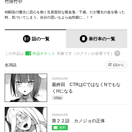
竹掛竹や
幼馴染の珊太に恋心を抱く生真面目な吸血鬼・千歳。だが珊太の血を吸った
時、気づいてしまう。自分の思いもよらぬ性癖に…！？
話の一覧
単行本
の一覧
この作品は
作品チケット
対象です（ログインが必要です）
全26話
1話から
2026/01/30
最終回 CTRはCではなくNでもな
くHになる
105
pt
2026/01/09
第２２話 カノジョの正体
無料