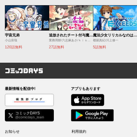
宇宙兄弟
追放されたチート付与魔術師は気ままなセカンドライフを謳歌する。 ～俺は武器だけじゃなく、あらゆるものに『強化ポイント』を付与できるし、俺の意思でいつでも効果を解除できるけど、残った人たち大丈夫？～
魔法少女リリカルなのは EXCEEDS
小山宙哉
業務用餅/六志麻あさ/ｋｉｓｕｉ
都築真紀/川上修一
120話無料
27話無料
5話無料
コミックDAYS
最新情報を配信中!
アプリもあります
編集部ブログ
コミックDAYS
@comicdays_team
お知らせ
利用規約