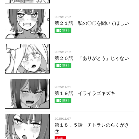
2025/12/26
第２１話 私の〇〇を聞いてほしい
無料
2025/12/05
第２０話 「ありがとう」じゃない
無料
2025/11/21
第１９話 イライラズキズキ
無料
2025/11/07
第１８．５話 チトラレのらくがき
③