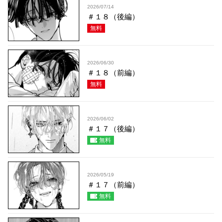
2026/07/14
＃１８（後編）
無料
2026/06/30
＃１８（前編）
無料
2026/06/02
＃１７（後編）
無料
2026/05/19
＃１７（前編）
無料