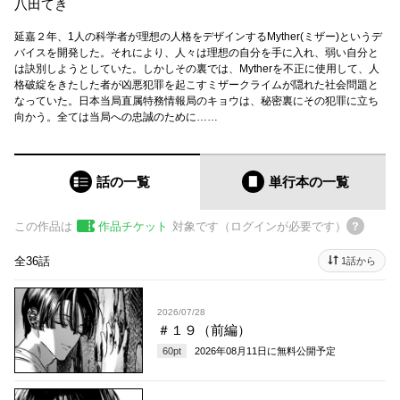
八田てき
延嘉２年、1人の科学者が理想の人格をデザインするMyther(ミザー)というデ
バイスを開発した。それにより、人々は理想の自分を手に入れ、弱い自分と
は訣別しようとしていた。しかしその裏では、Mytherを不正に使用して、人
格破綻をきたした者が凶悪犯罪を起こすミザークライムが隠れた社会問題と
なっていた。日本当局直属特務情報局のキョウは、秘密裏にその犯罪に立ち
向かう。全ては当局への忠誠のために……
話の一覧
単行本
の一覧
この作品は
作品チケット
対象です（ログインが必要です）
全36話
1話から
2026/07/28
＃１９（前編）
60
pt
2026年08月11日
に無料公開予定