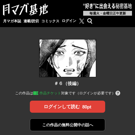
毎週火・金曜日正午更新
月マガ基地公式X
検索
ログイン
月マガ本誌
連載/読切
コミックス
＃６（後編）
この作品は
作品チケット
対象です（ログインが必要です）
ログインして読む
80pt
この作品の
無料公開中の話へ