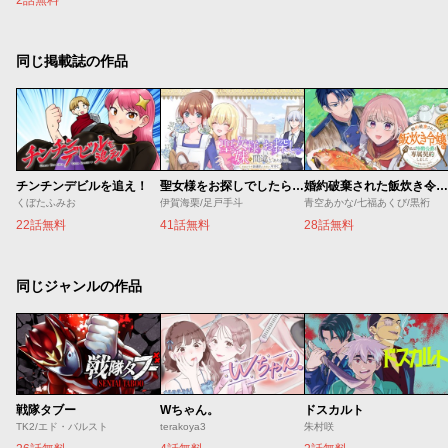
同じ掲載誌の作品
チンチンデビルを追え！
聖女様をお探しでしたら妹で間違いありません。さあどうぞお連れください、今すぐ。
婚約破棄された飯炊き令嬢の私は冷酷公爵と専属契約しました～ですが胃袋を掴んだ結果、冷たかった公爵様がどんどん優しくなっています～
くぼたふみお
伊賀海栗/足戸手斗
青空あかな/七福あくび/黒裄
22話無料
41話無料
28話無料
同じジャンルの作品
戦隊タブー
Wちゃん。
ドスカルト
TK2/エド・バルスト
terakoya3
朱村咲