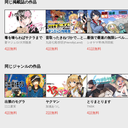
同じ掲載誌の作品
毒を喰らわばサクラまで
昔取ったきねづかで…と言いながら無双する定食屋のおっさん、実は伝説のダンジョン攻略者
最強で最速の無限レベルアップ ～スキル【経験値１０００倍】と【レベルフリー】でレベル上限の枷が外れた俺は無双する～
要マジュロ/大羽隆廣
九頭七尾/肝匠(FriendlyLand)
シオヤマ琴/鳥羽田航
4話無料
4話無料
41話無料
同じジャンルの作品
出禁のモグラ
ヤクマン
とりまとります
江口夏実
加瀬あつし
TNSK
4話無料
2話無料
4話無料