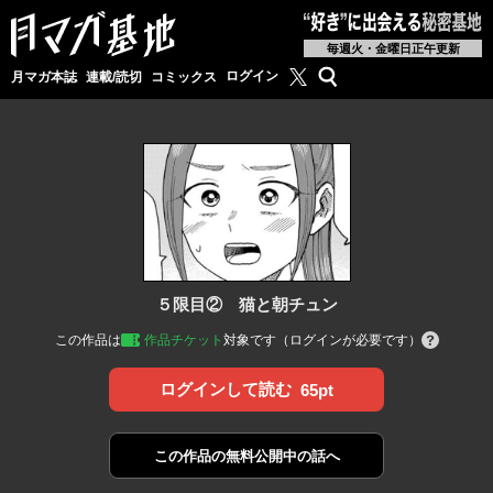
毎週火・金曜日正午更新
月マガ基地公式X
検索
ログイン
月マガ本誌
連載/読切
コミックス
５限目② 猫と朝チュン
この作品は
作品チケット
対象です（ログインが必要です）
ログインして読む
65pt
この作品の
無料公開中の話へ