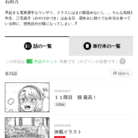
石田万
早起きも電車通学もウンザリ。クラスにはまだ馴染めないし…。そんな高校1
年生、三毛遊月（みやけゆづき）はある日、昼休みに独りでお弁当を食べて
いる時に、突然自分が猫になってしまい…⁉︎
話の一覧
単行本
の一覧
この作品は
作品チケット
対象です（ログインが必要です）
全21話
1話から
2026/03/17
１１限目 猫 最高！
145
pt
2026/03/03
休載イラスト