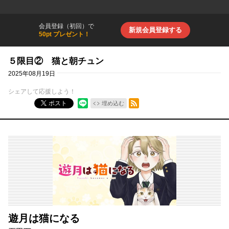
会員登録（初回）で
新規会員登録する
50pt プレゼント！
５限目② 猫と朝チュン
2025年08月19日
シェアして応援しよう！
RSSフィード
ポスト
埋め込む
遊月は猫になる