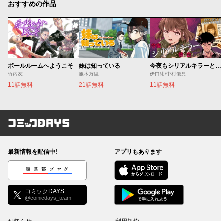
おすすめの作品
ボールルームへようこそ
妹は知っている
今夜もシリアルキラーと待ち合わせ
竹内友
雁木万里
伊口紺/中村優児
11話無料
21話無料
11話無料
コミックDAYS
最新情報を配信中!
アプリもあります
編集部ブログ
コミックDAYS
@comicdays_team