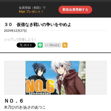
会員登録（初回）で
新規会員登録する
50pt プレゼント！
３０ 仮借なき戦いの争いをやめよ
2024年12月27日
シェアして応援しよう！
RSSフィード
ポスト
埋め込む
ＮＯ．６
木乃ひのき
/
あさのあつこ