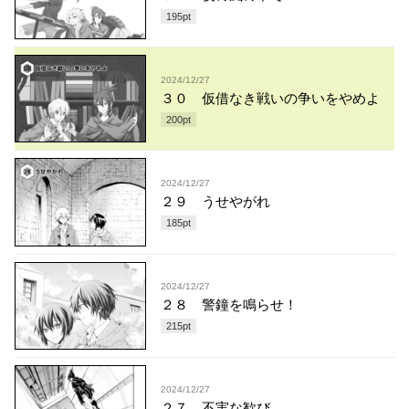
195
pt
2024/12/27
３０ 仮借なき戦いの争いをやめよ
200
pt
2024/12/27
２９ うせやがれ
185
pt
2024/12/27
２８ 警鐘を鳴らせ！
215
pt
2024/12/27
２７ 不実な歓び