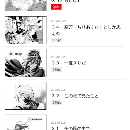
火（ともしび）
無料
2024/12/27
３４ 塵芥（ちりあくた）としか思
えぬ
195
pt
2024/12/27
３３ 一度きりだ
170
pt
2024/12/27
３２ この眼で見たこと
170
pt
2024/12/27
３１ 夜の風の中で