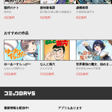
龍狩のナト
接待麻雀課
虚構推理
黒井白
新川帆立/奥山響介/後藤悠太
片瀬茶柴/城平京
4話無料
4話無料
8話無料
おすすめの作品
ゆーあーすらっがー
なんと孫六
世界最強の魔女、始めました ～私だけ『攻略サイト』を見れる世界で自由に生きます～
なめたけ/真野ろか
さだやす圭
坂木持丸/riritto/戸賀環
10話無料
232話無料
23話無料
コミックDAYS
最新情報を配信中!
アプリもあります