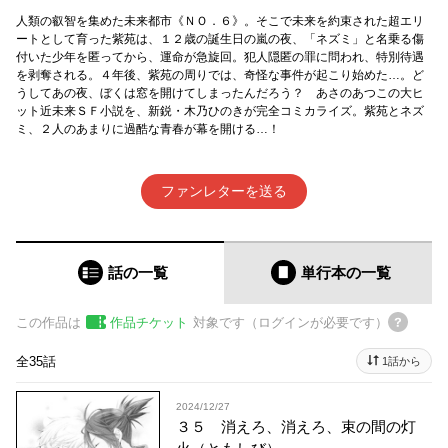
人類の叡智を集めた未来都市《ＮＯ．６》。そこで未来を約束された超エリ
ートとして育った紫苑は、１２歳の誕生日の嵐の夜、「ネズミ」と名乗る傷
付いた少年を匿ってから、運命が急旋回。犯人隠匿の罪に問われ、特別待遇
を剥奪される。４年後、紫苑の周りでは、奇怪な事件が起こり始めた…。ど
うしてあの夜、ぼくは窓を開けてしまったんだろう？ あさのあつこの大ヒ
ット近未来ＳＦ小説を、新鋭・木乃ひのきが完全コミカライズ。紫苑とネズ
ミ、２人のあまりに過酷な青春が幕を開ける…！
ファンレターを送る
話の一覧
単行本
の一覧
この作品は
作品チケット
対象です（ログインが必要です）
全35話
1話から
2024/12/27
３５ 消えろ、消えろ、束の間の灯