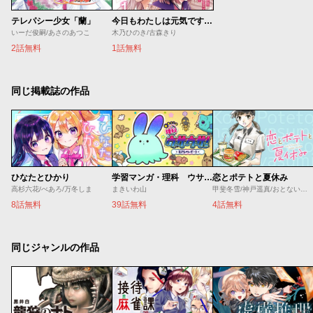
テレパシー少女「蘭」
今日もわたしは元気ですぅ！！（キレ気味） 転生悪役令嬢に逆ざまぁされた転生ヒロインは、祝福しか能がなかったので宝石祝福師に転身しました
いーだ俊嗣/あさのあつこ
木乃ひのき/古森きり
2話無料
1話無料
同じ掲載誌の作品
ひなたとひかり
学習マンガ・理科 ウサウサ！
恋とポテトと夏休み
高杉六花/べあろ/万冬しま
まきいわ山
甲斐冬雪/神戸遥真/おとないちあき
8話無料
39話無料
4話無料
同じジャンルの作品