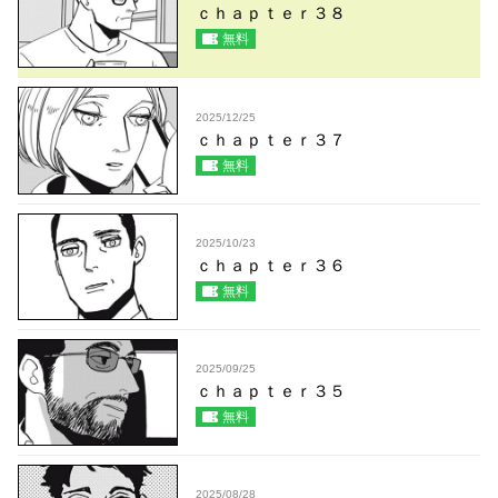
ｃｈａｐｔｅｒ３８
無料
2025/12/25
ｃｈａｐｔｅｒ３７
無料
2025/10/23
ｃｈａｐｔｅｒ３６
無料
2025/09/25
ｃｈａｐｔｅｒ３５
無料
2025/08/28