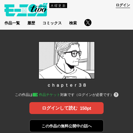
ログイン
木曜更新
作品一覧
履歴
コミックス
検索
ｃｈａｐｔｅｒ３８
この作品は
作品チケット
対象です（ログインが必要です）
ログインして読む
150pt
この作品の
無料公開中の話へ