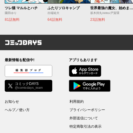
ツレ猫 マルルとハチ
ふたりソロキャンプ
世界最強の魔女、始めました ～私だけ『攻略サイト』を見れる世界で自由に生きます～
園田ゆり
出端祐大
坂木持丸/riritto/戸賀環
81話無料
64話無料
23話無料
コミックDAYS
最新情報を配信中!
アプリもあります
編集部ブログ
コミックDAYS
@comicdays_team
お知らせ
利用規約
ヘルプ／使い方
プライバシーポリシー
外部送信について
特定商取引法の表示