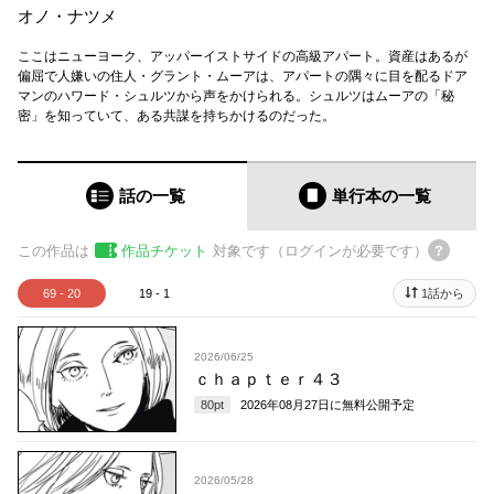
オノ・ナツメ
ここはニューヨーク、アッパーイストサイドの高級アパート。資産はあるが
偏屈で人嫌いの住人・グラント・ムーアは、アパートの隅々に目を配るドア
マンのハワード・シュルツから声をかけられる。シュルツはムーアの「秘
密」を知っていて、ある共謀を持ちかけるのだった。
話の一覧
単行本
の一覧
この作品は
作品チケット
対象です（ログインが必要です）
69 - 20
19 - 1
1話から
2026/06/25
ｃｈａｐｔｅｒ４３
80
pt
2026年08月27日
に無料公開予定
2026/05/28