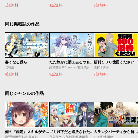
1話無料
1話無料
1話無料
同じ掲載誌の作品
書くなる我ら
ただ静かに消え去るつもりでした
新刊１００億冊ください
北駒生
結城芙由奈/macoso/椎名咲月
破賀ミチル
4話無料
9話無料
7話無料
同じジャンルの作品
俺の『鑑定』スキルがチートすぎて
ゴミ以下だと追放された使用人、実は前世賢者です ～史上最強の賢者、世界最高峰の学園に通う～
Ｓランクパーティから解雇された【呪具師】～『呪いのアイテム』しか作れませんが、その性能はアーティファクト級なり……！～
龍牙翔/澄守彩/冬馬来彩
夜分長文/矢部利恩/蔓木鋼音
ＬＡ軍/小川錦