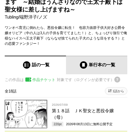
ます ～結婚はうんざりなので王太子殿下は
聖女様に差し上げますね～
Tubling
/
端野洋子
/
ノズ
ワンオペ育児に倒れたら、悪役令嬢に転生！ 包容力抜群子供大好き公爵令
嬢オリビア（中の人は3人の子供を育ててました！）と、ちょっぴり強引で俺
様なハイスぺ王太子殿下（ならなぜ捨てられた子犬のような目をする？）と
の恋愛ファンタジー！
話の一覧
単行本
の一覧
この作品は
作品チケット
対象です（ログインが必要です）
全18話
1話から
2026/07/09
第１８話 ＪＫ聖女と悪役令嬢
（母）
220
pt
2026年08月13日
に無料公開予定