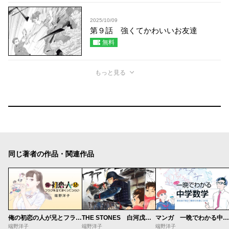
2025/10/09
第９話 強くてかわいいお友達
無料
もっと見る
同じ著者の作品・関連作品
俺の初恋の人が兄とフラグを立てまくってつらい
THE STONES 白河戊辰戦争異聞
マンガ 一晩でわかる中学数学
端野洋子
端野洋子
端野洋子