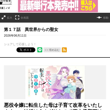
拡大
全画面
移動
第１７話 異世界からの聖女
2026年06月11日
シェアして応援しよう！
RSSフィード
ポスト
埋め込む
悪役令嬢に転生した母は子育て改革をいたし