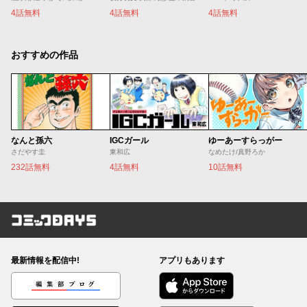
4話無料
4話無料
4話無料
おすすめの作品
なんと孫六
IGCガール
ゆーあーすらっがー
さだやす圭
東和広
なめたけ/真野ろか
232話無料
4話無料
10話無料
コミックDAYS
最新情報を配信中!
アプリもあります
編集部ブログ