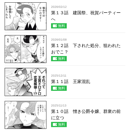
2026/02/12
第１３話 建国祭、祝賀パーティー
へ
無料
2026/01/08
第１２話 下された処分、狙われた
おでこ？
無料
2025/12/11
第１１話 王家混乱
無料
2025/11/13
第１０話 憎き公爵令嬢、群衆の前
に立つ
無料