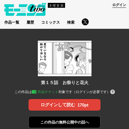
ログイン
木曜更新
作品一覧
履歴
コミックス
検索
第１５話 お祭りと花火
この作品は
作品チケット
対象です（ログインが必要です）
ログインして読む
170pt
この作品の
無料公開中の話へ