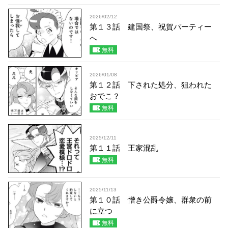
2026/02/12
第１３話 建国祭、祝賀パーティー
へ
無料
2026/01/08
第１２話 下された処分、狙われた
おでこ？
無料
2025/12/11
第１１話 王家混乱
無料
2025/11/13
第１０話 憎き公爵令嬢、群衆の前
に立つ
無料