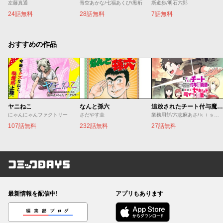
左藤真通
青空あかな/七福あくび/黒裄
斯道歩/明石六郎
24話無料
28話無料
7話無料
おすすめの作品
ヤニねこ
なんと孫六
追放されたチート付与魔術師は気ままなセカンドライフを謳歌する。 ～俺は武器だけじゃなく、あらゆるものに『強化ポイント』を付与できるし、俺の意思でいつでも効果を解除できるけど、残った人たち大丈夫？～
にゃんにゃんファクトリー
さだやす圭
業務用餅/六志麻あさ/ｋｉｓｕｉ
107話無料
232話無料
27話無料
コミックDAYS
最新情報を配信中!
アプリもあります
編集部ブログ