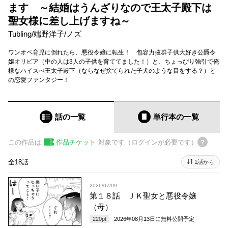
ます ～結婚はうんざりなので王太子殿下は
聖女様に差し上げますね～
Tubling
/
端野洋子
/
ノズ
ワンオペ育児に倒れたら、悪役令嬢に転生！ 包容力抜群子供大好き公爵令
嬢オリビア（中の人は3人の子供を育ててました！）と、ちょっぴり強引で俺
様なハイスぺ王太子殿下（ならなぜ捨てられた子犬のような目をする？）と
の恋愛ファンタジー！
話の一覧
単行本
の一覧
この作品は
作品チケット
対象です（ログインが必要です）
全18話
1話から
2026/07/09
第１８話 ＪＫ聖女と悪役令嬢
（母）
220
pt
2026年08月13日
に無料公開予定