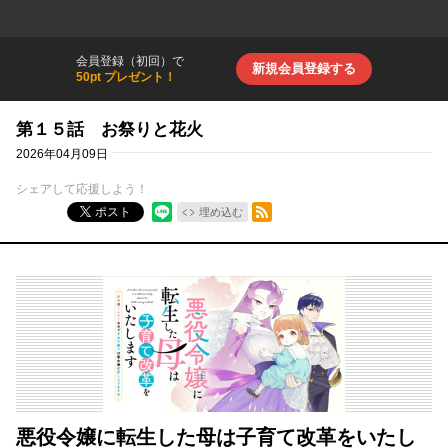
会員登録（初回）で
新規会員登録する
50pt プレゼント！
第１５話 お祭りと花火
2026年04月09日
シェアして応援しよう！
RSSフィード
ポスト
埋め込む
悪役令嬢に転生した母は子育て改革をいたし