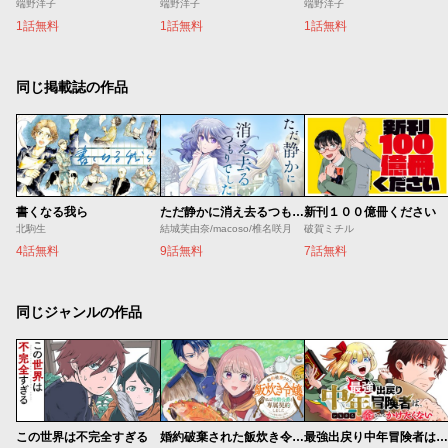
端野洋子
端野洋子
端野洋子
1話無料
1話無料
1話無料
同じ掲載誌の作品
書くなる我ら
ただ静かに消え去るつもりでした
新刊１００億冊ください
北駒生
結城芙由奈/macoso/椎名咲月
破賀ミチル
4話無料
9話無料
7話無料
同じジャンルの作品
この世界は不完全すぎる
婚約破棄された飯炊き令嬢の私は冷酷公爵と専属契約しました～ですが胃袋を掴んだ結果、冷たかった公爵様がどんどん優しくなっています～
最強出戻り中年冒険者は、今さら命なんてかけたくない