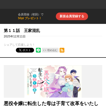
会員登録（初回）で
新規会員登録する
50pt プレゼント！
第１１話 王家混乱
2025年12月11日
シェアして応援しよう！
RSSフィード
ポスト
埋め込む
悪役令嬢に転生した母は子育て改革をいたし