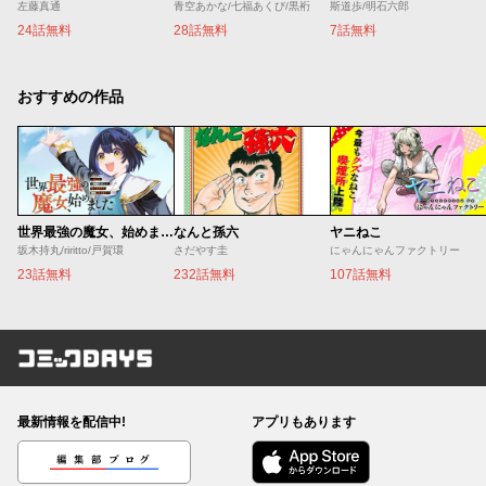
左藤真通
青空あかな/七福あくび/黒裄
斯道歩/明石六郎
24話無料
28話無料
7話無料
おすすめの作品
世界最強の魔女、始めました ～私だけ『攻略サイト』を見れる世界で自由に生きます～
なんと孫六
ヤニねこ
坂木持丸/riritto/戸賀環
さだやす圭
にゃんにゃんファクトリー
23話無料
232話無料
107話無料
コミックDAYS
最新情報を配信中!
アプリもあります
編集部ブログ