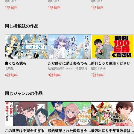
端野洋子
端野洋子
端野洋子
1話無料
1話無料
1話無料
同じ掲載誌の作品
書くなる我ら
ただ静かに消え去るつもりでした
新刊１００億冊ください
北駒生
結城芙由奈/macoso/椎名咲月
破賀ミチル
4話無料
9話無料
7話無料
同じジャンルの作品
この世界は不完全すぎる
婚約破棄された飯炊き令嬢の私は冷酷公爵と専属契約しました～ですが胃袋を掴んだ結果、冷たかった公爵様がどんどん優しくなっています～
最強出戻り中年冒険者は、今さら命なんてかけたくない