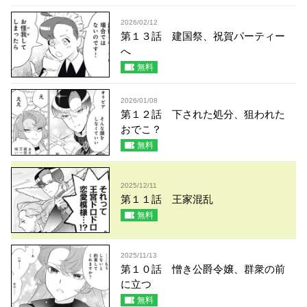
2026/02/12
第１３話 建国祭、祝賀パーティー
へ
無料
2026/01/08
第１２話 下された処分、狙われた
おでこ？
無料
2025/12/11
第１１話 王家混乱
無料
2025/11/13
第１０話 憎き公爵令嬢、群衆の前
に立つ
無料