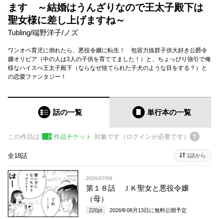
ます ～結婚はうんざりなので王太子殿下は
聖女様に差し上げますね～
Tubling
/
端野洋子
/
ノズ
ワンオペ育児に倒れたら、悪役令嬢に転生！ 包容力抜群子供大好き公爵令
嬢オリビア（中の人は3人の子供を育ててました！）と、ちょっぴり強引で俺
様なハイスぺ王太子殿下（ならなぜ捨てられた子犬のような目をする？）と
の恋愛ファンタジー！
話の一覧
単行本
の一覧
この作品は
作品チケット
対象です（ログインが必要です）
全18話
1話から
2026/07/09
第１８話 ＪＫ聖女と悪役令嬢
（母）
220
pt
2026年08月13日
に無料公開予定