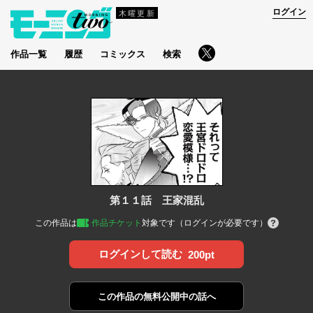
ログイン
木曜更新
作品一覧
履歴
コミックス
検索
第１１話 王家混乱
この作品は
作品チケット
対象です（ログインが必要です）
ログインして読む
200pt
この作品の
無料公開中の話へ