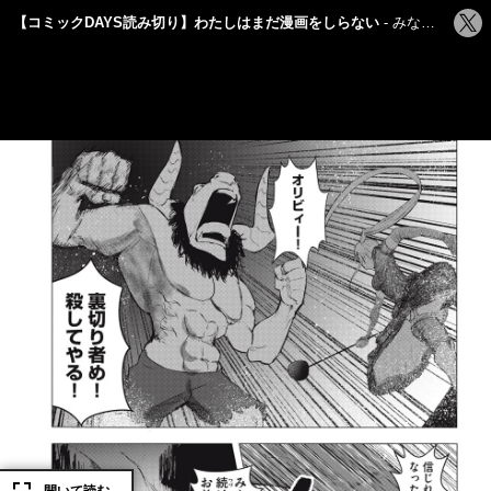
シ
【コミックDAYS読み切り】わたしはまだ漫画をしらない
みなとなみ
ェ
ア
す
る