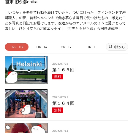
週末北欧部chika
「いつか」を夢見て行動を続けていたら、ついに叶った「フィンランドで寿
司職人」の夢。首都ヘルシンキで働き暮らす毎日で見つけたもの、考えたこ
とを写真と日記でお届けします。友達からのエアメールのように受けとって
ほしい、ひとり立ちin北欧エッセイ！ 『世界ともだち部』も同時連載中！
166 - 117
116 - 67
66 - 17
16 - 1
1話から
2025/07/28
第１６５回
無料
2025/07/21
第１６４回
無料
2025/07/14