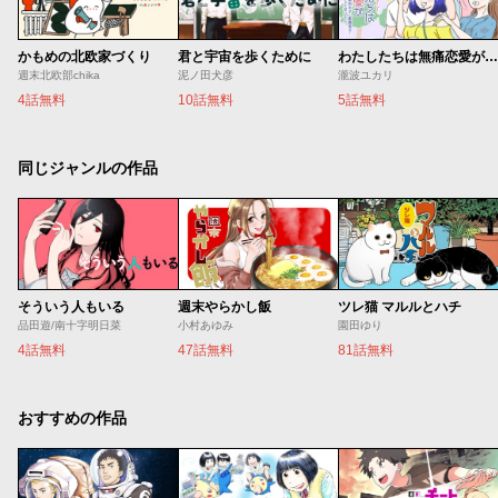
かもめの北欧家づくり
君と宇宙を歩くために
わたしたちは無痛恋愛がしたい 〜鍵垢女子と星屑男子とフェミおじさん〜
週末北欧部chika
泥ノ田犬彦
瀧波ユカリ
4話無料
10話無料
5話無料
同じジャンルの作品
そういう人もいる
週末やらかし飯
ツレ猫 マルルとハチ
品田遊/南十字明日菜
小村あゆみ
園田ゆり
4話無料
47話無料
81話無料
おすすめの作品