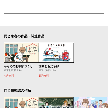
同じ著者の作品・関連作品
かもめの北欧家づくり
世界ともだち部
週末北欧部chika
週末北欧部chika
4話無料
1話無料
同じ掲載誌の作品