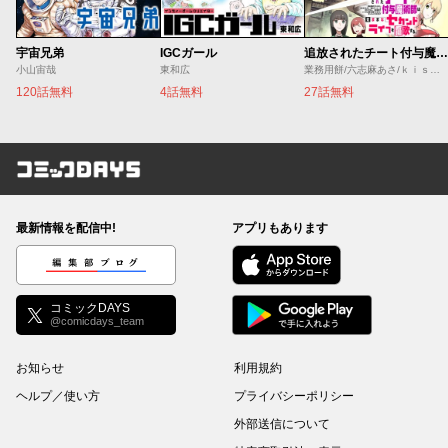
宇宙兄弟
IGCガール
追放されたチート付与魔術師は気ままなセカンドライフを謳歌する。 ～俺は武器だけじゃなく、あらゆるものに『強化ポイント』を付与できるし、俺の意思でいつでも効果を解除できるけど、残った人たち大丈夫？～
小山宙哉
東和広
業務用餅/六志麻あさ/ｋｉｓｕｉ
120話無料
4話無料
27話無料
コミックDAYS
最新情報を配信中!
アプリもあります
編集部ブログ
コミックDAYS
@comicdays_team
お知らせ
利用規約
ヘルプ／使い方
プライバシーポリシー
外部送信について