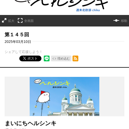
拡大
全画面
移動
第１４５回
2025年03月10日
シェアして応援しよう！
RSSフィード
ポスト
埋め込む
まいにちヘルシンキ