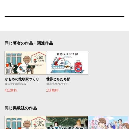
同じ著者の作品・関連作品
かもめの北欧家づくり
世界ともだち部
週末北欧部chika
週末北欧部chika
4話無料
1話無料
同じ掲載誌の作品