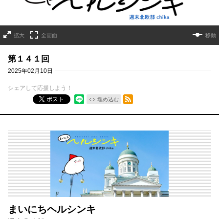
拡大
全画面
移動
第１４１回
2025年02月10日
シェアして応援しよう！
RSSフィード
ポスト
埋め込む
まいにちヘルシンキ