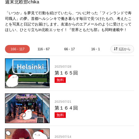
週末北欧部chika
「いつか」を夢見て行動を続けていたら、ついに叶った「フィンランドで寿
司職人」の夢。首都ヘルシンキで働き暮らす毎日で見つけたもの、考えたこ
とを写真と日記でお届けします。友達からのエアメールのように受けとって
ほしい、ひとり立ちin北欧エッセイ！ 『世界ともだち部』も同時連載中！
166 - 117
116 - 67
66 - 17
16 - 1
1話から
2025/07/28
第１６５回
無料
2025/07/21
第１６４回
無料
2025/07/14