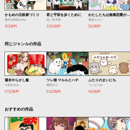
かもめの北欧家づくり
君と宇宙を歩くために
わたしたちは無痛恋愛がしたい 〜鍵垢女子と星屑男子とフェミおじさん〜
週末北欧部chika
泥ノ田犬彦
瀧波ユカリ
4話無料
10話無料
5話無料
同じジャンルの作品
週末やらかし飯
ツレ猫 マルルとハチ
ふたりのまいにち
小村あゆみ
園田ゆり
つじなつみ
47話無料
81話無料
4話無料
おすすめの作品