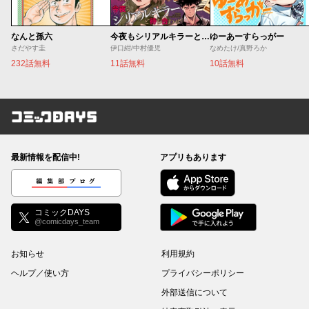
なんと孫六
今夜もシリアルキラーと待ち合わせ
ゆーあーすらっがー
さだやす圭
伊口紺/中村優児
なめたけ/真野ろか
232話無料
11話無料
10話無料
コミックDAYS
最新情報を配信中!
アプリもあります
編集部ブログ
コミックDAYS
@comicdays_team
お知らせ
利用規約
ヘルプ／使い方
プライバシーポリシー
外部送信について