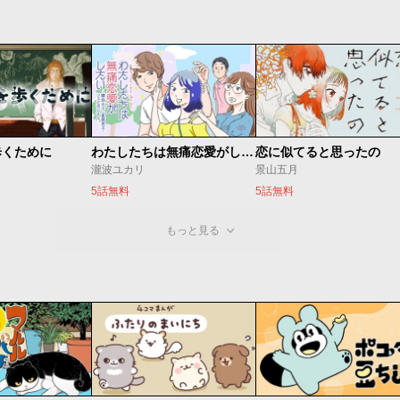
歩くために
わたしたちは無痛恋愛がしたい 〜鍵垢女子と星屑男子とフェミおじさん〜
恋に似てると思ったの
瀧波ユカリ
景山五月
5話無料
5話無料
もっと見る