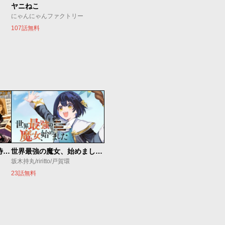
ヤニねこ
にゃんにゃんファクトリー
107話無料
今夜もシリアルキラーと待ち合わせ
世界最強の魔女、始めました ～私だけ『攻略サイト』を見れる世界で自由に生きます～
坂木持丸/riritto/戸賀環
23話無料