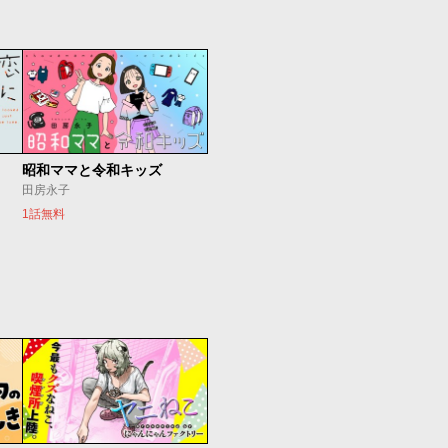
昭和ママと令和キッズ
田房永子
1話無料