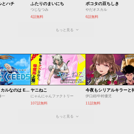
ルとハチ
ふたりのまいにち
ポコタの豆ちしき
つじなつみ
やだオスカル
4話無料
6話無料
もっと見る
魔法少女リリカルなのは EXCEEDS
ヤニねこ
修一
にゃんにゃんファクトリー
伊口紺/中村優児
107話無料
11話無料
もっと見る