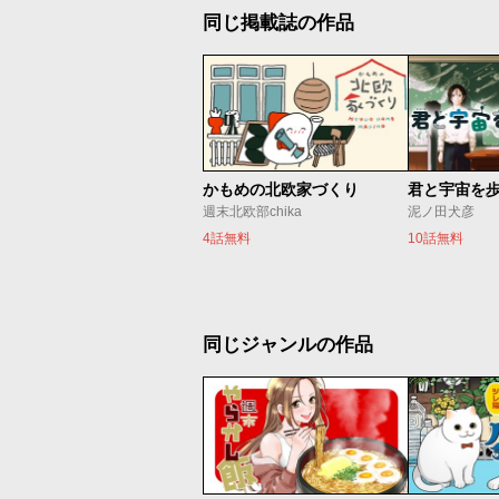
同じ掲載誌の作品
かもめの北欧家づくり
君と宇宙を
週末北欧部chika
泥ノ田犬彦
4話無料
10話無料
同じジャンルの作品