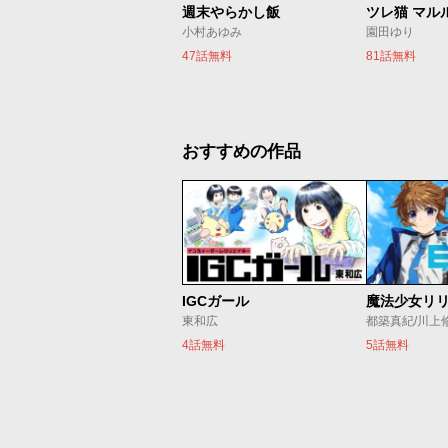
週末やらかし飯
ツレ猫 マル
小村あゆみ
園田ゆり
47話無料
81話無料
おすすめの作品
IGCガール
東和広
都築真紀/川上
4話無料
5話無料