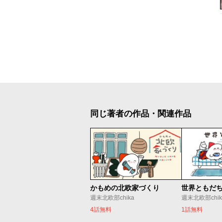
同じ著者の作品・関連作品
かもめの北欧家づくり
世界ともだ
週末北欧部chika
週末北欧部chik
4話無料
1話無料