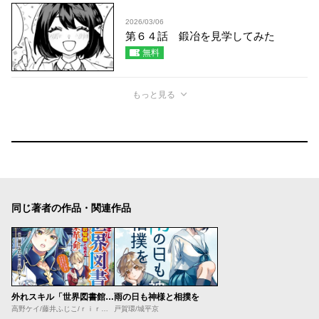
2026/03/06
第６４話 鍛冶を見学してみた
無料
もっと見る
同じ著者の作品・関連作品
外れスキル「世界図書館」による異世界の知識と始める『産業革命』
雨の日も神様と相撲を
高野ケイ/藤井ふじこ/ｒｉｒｉｔｔｏ
戸賀環/城平京