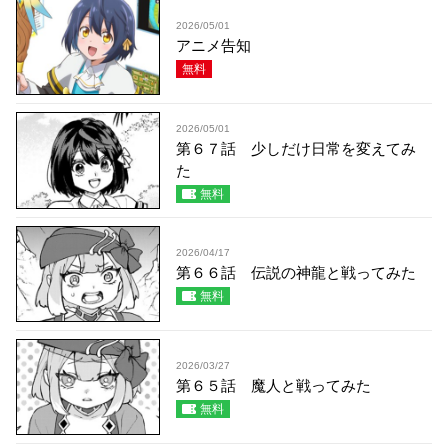
2026/05/01
アニメ告知
無料
2026/05/01
第６７話 少しだけ日常を変えてみ
た
無料
2026/04/17
第６６話 伝説の神龍と戦ってみた
無料
2026/03/27
第６５話 魔人と戦ってみた
無料