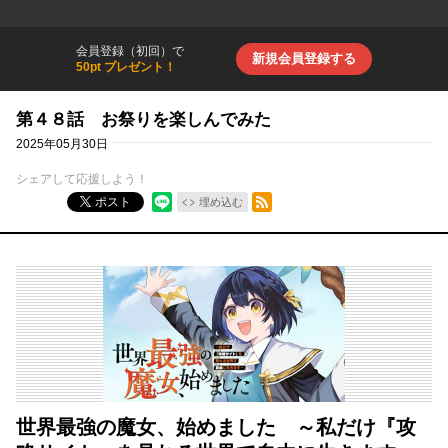
会員登録（初回）で
新規会員登録する
50pt プレゼント！
第４８話 お祭りを楽しんでみた
2025年05月30日
シェアして応援しよう！
RSSフィード
ポスト
埋め込む
世界最強の魔女、始めました ～私だけ『攻