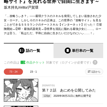
略サイト』を見れる世界で自由に生きます～
坂木持丸
/
riritto
/
戸賀環
「…攻略うぃき？」――最弱クラスのスキルを発現してしまい追放された少
女・ローナ。しかしそのスキルの正体は、この世界の『攻略サイト』を見る
ことができるＳＳＳランクのチートスキル【インターネット】だった！ ①冒
険開始→②即・最強武器発見→③世界を混乱に陥れる最強少女に……。ロー
ナは言う。「私はただ、平和に自由に生きたいだけなのにいぃ……！」
話の一覧
単行本
の一覧
この作品は
作品チケット
対象です（ログインが必要です）
73 - 24
23 - 1
1話から
2026/07/31
第７２話 あにめを公開してみた
120
pt
2026年08月21日
に無料公開予定