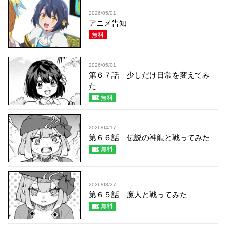
2026/05/01
アニメ告知
無料
2026/05/01
第６７話 少しだけ日常を変えてみ
た
無料
2026/04/17
第６６話 伝説の神龍と戦ってみた
無料
2026/03/27
第６５話 魔人と戦ってみた
無料