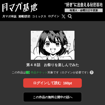
毎週火・金曜日正午更新
月マガ基地公式X
検索
ログイン
月マガ本誌
連載/読切
コミックス
第４８話 お祭りを楽しんでみた
この作品は
作品チケット
対象です（ログインが必要です）
ログインして読む
160pt
この作品の
無料公開中の話へ