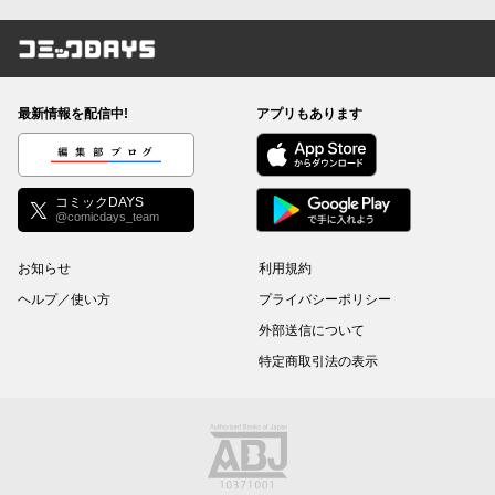
コミックDAYS
最新情報を配信中!
アプリもあります
編集部ブログ
コミックDAYS
@comicdays_team
お知らせ
利用規約
ヘルプ／使い方
プライバシーポリシー
外部送信について
特定商取引法の表示