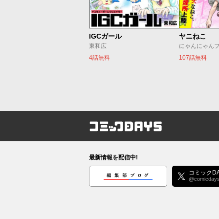
IGCガール
ヤニねこ
東和広
にゃんにゃん
4話無料
107話無料
コミックDAYS
最新情報を配信中!
編集部ブログ
コミックDA
@comicday