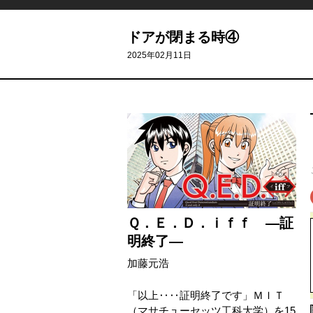
ドアが閉まる時④
2025年02月11日
Ｑ．Ｅ．Ｄ．ｉｆｆ ―証
明終了―
加藤元浩
「以上‥‥証明終了です」ＭＩＴ
（マサチューセッツ工科大学）を15