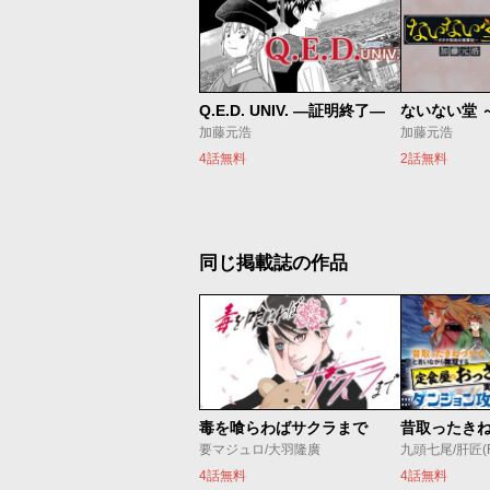
Q.E.D. UNIV. ―証明終了―
加藤元浩
加藤元浩
4話無料
2話無料
同じ掲載誌の作品
毒を喰らわばサクラまで
要マジュロ/大羽隆廣
九頭七尾/肝匠(Fri
4話無料
4話無料