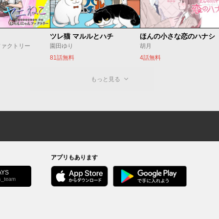
ツレ猫 マルルとハチ
ほんの小さな恋のハナシ
ファクトリー
園田ゆり
胡月
81話無料
4話無料
もっと見る
アプリもあります
YS
s_team