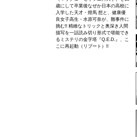
歳にして卒業後なぜか日本の高校に
入学した天才・燈馬 想と、健康優
良女子高生・水原可奈が、難事件に
挑む!! 精緻なトリックと奥深き人間
描写を一話読み切り形式で堪能でき
るミステリの金字塔『Q.E.D.』、こ
こに再起動（リブート）!!