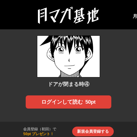
ドアが閉まる時④
50pt
ログインして読む
会員登録（初回）で
新規会員登録する
50pt プレゼント！