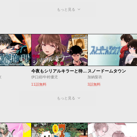
もっと見る
今夜もシリアルキラーと待ち合わせ
スノードームタウン
京
伊口紺/中村優児
加納梨衣
11話無料
3話無料
もっと見る