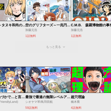
ないない堂 ～タヌキ和尚の禍事帖～
空のグリフターズ～一兆円の詐欺師たち～
加藤元浩
加藤元浩
1話無料
1話無料
もっと見る
昔取ったきねづかで…と言いながら無双する定食屋のおっさん、実は伝説のダンジョン攻略者
最強で最速の無限レベルアップ ～スキル【経験値１０００倍】と【レベルフリー】でレベル上限の枷が外れた俺は無双する～
超穴理論
endlyLand)
シオヤマ琴/鳥羽田航
橋木喬
59話無料
4話無料