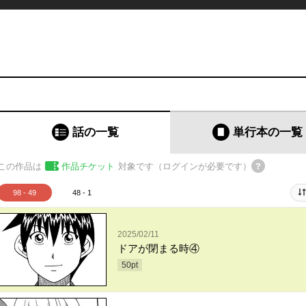
話の一覧
単行本
の一覧
この作品は
作品チケット
対象です（ログインが必要です）
98 - 49
48 - 1
2025/02/11
ドアが閉まる時④
50
pt