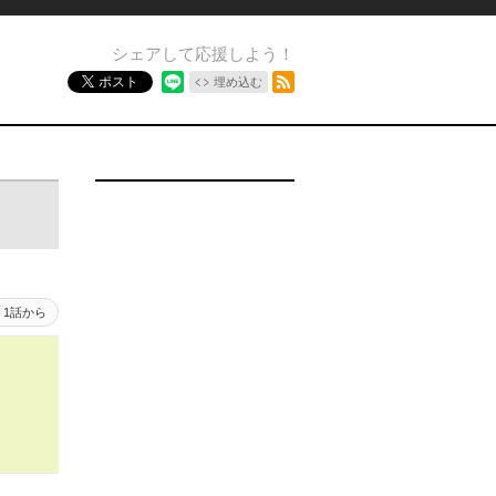
シェアして応援しよう！
RSSフィード
ポスト
埋め込む
1話から