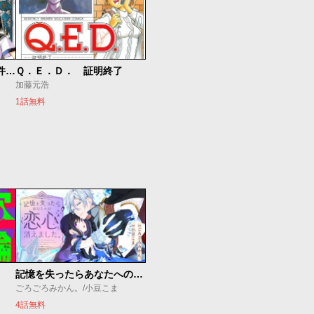
C.M.B. 森羅博物館の事件目録
Ｑ．Ｅ．Ｄ． 証明終了
加藤元浩
1話無料
記憶を失ったらあなたへの恋心も消えました。
ごろごろみかん。/小豆こま
4話無料