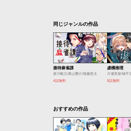
同じジャンルの作品
接待麻雀課
虚構推理
新川帆立/奥山響介/後藤悠太
片瀬茶柴/城平
4話無料
8話無料
おすすめの作品