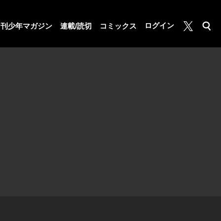
月マガ基地
ログイン
月刊少年マガジン
連載/読切
コミックス
検索
公式X