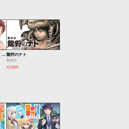
最強出戻り中年冒険者は、今さら命なんてかけたくない
龍狩のナト
黒井白
4話無料