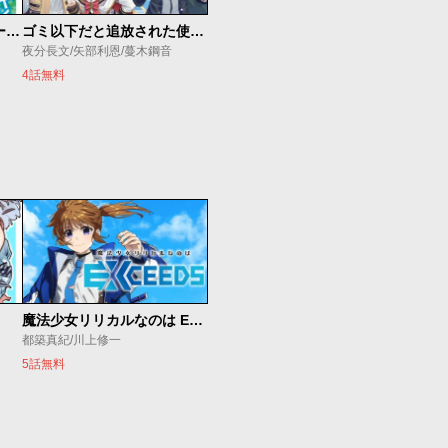
俺の『鑑定』スキルがチートすぎて
ゴミ以下だと追放された使用人、実は前世賢者です ～史上最強の賢者、世界最高峰の学園に通う～
夜分長文/矢部利恩/蔓木鋼音
4話無料
魔法少女リリカルなのは EXCEEDS
都築真紀/川上修一
5話無料