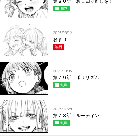
第８０話 お見知り推しを！
無料
2025/08/12
おまけ
無料
2025/08/05
第７９話 ポリリズム
無料
2025/07/29
第７８話 ルーティン
無料