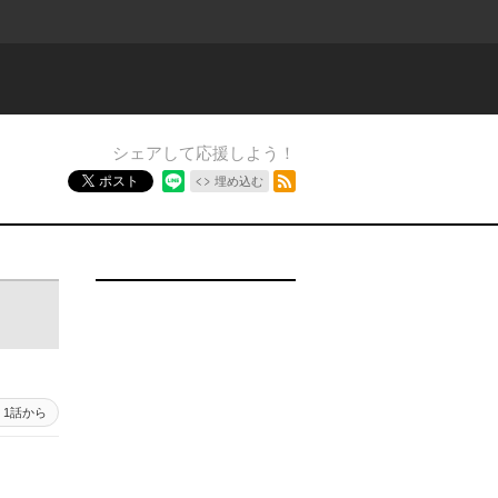
シェアして応援しよう！
RSSフィード
ポスト
埋め込む
1話から