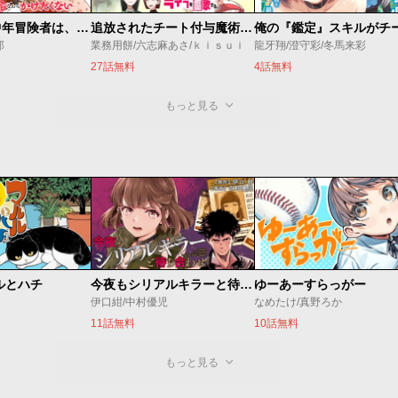
最強出戻り中年冒険者は、今さら命なんてかけたくない
追放されたチート付与魔術師は気ままなセカンドライフを謳歌する。 ～俺は武器だけじゃなく、あらゆるものに『強化ポイント』を付与できるし、俺の意思でいつでも効果を解除できるけど、残った人たち大丈夫？～
郎
業務用餅/六志麻あさ/ｋｉｓｕｉ
龍牙翔/澄守彩/冬馬来彩
27話無料
4話無料
もっと見る
ルとハチ
今夜もシリアルキラーと待ち合わせ
ゆーあーすらっがー
伊口紺/中村優児
なめたけ/真野ろか
11話無料
10話無料
もっと見る