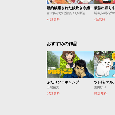
婚約破棄された飯炊き令嬢の私は冷酷公爵と専属契約しました～ですが胃袋を掴んだ結果、冷たかった公爵様がどんどん優しくなっています～
青空あかな/七福あくび/黒裄
斯道歩/明石六
28話無料
7話無料
おすすめの作品
ふたりソロキャンプ
ツレ猫 マル
出端祐大
園田ゆり
64話無料
81話無料