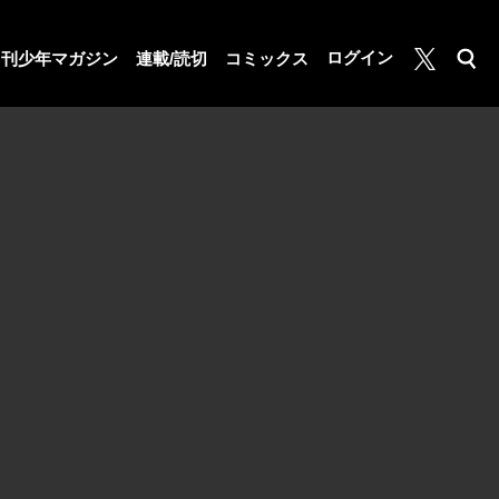
月マガ基地
ログイン
月刊少年マガジン
連載/読切
コミックス
検索
公式X