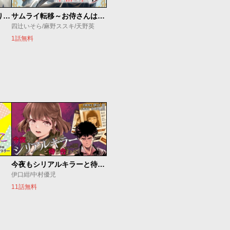
ただ静かに消え去るつもりでした
サムライ転移～お侍さんは異世界でもあんまり変わらない～
四辻いそら/麻野ススキ/天野英
1話無料
今夜もシリアルキラーと待ち合わせ
伊口紺/中村優児
11話無料