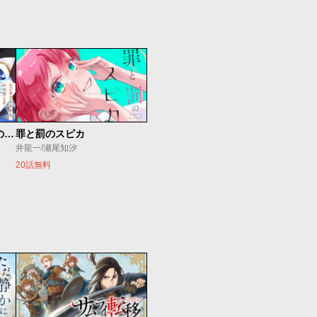
記憶を失ったらあなたへの恋心も消えました。
罪と罰のスピカ
井龍一/瀬尾知汐
20話無料