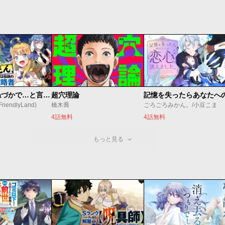
昔取ったきねづかで…と言いながら無双する定食屋のおっさん、実は伝説のダンジョン攻略者
超穴理論
endlyLand)
橋木喬
ごろごろみかん。/小豆こま
4話無料
4話無料
もっと見る