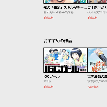
俺の『鑑定』スキルがチートすぎて
龍牙翔/澄守彩/冬馬来彩
夜分長文/矢部
4話無料
4話無料
おすすめの作品
IGCガール
東和広
坂木持丸/riritt
4話無料
23話無料