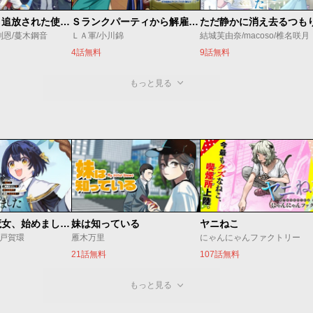
ゴミ以下だと追放された使用人、実は前世賢者です ～史上最強の賢者、世界最高峰の学園に通う～
Ｓランクパーティから解雇された【呪具師】～『呪いのアイテム』しか作れませんが、その性能はアーティファクト級なり……！～
利恩/蔓木鋼音
ＬＡ軍/小川錦
結城芙由奈/macoso/椎名咲月
4話無料
9話無料
もっと見る
世界最強の魔女、始めました ～私だけ『攻略サイト』を見れる世界で自由に生きます～
妹は知っている
ヤニねこ
o/戸賀環
雁木万里
にゃんにゃんファクトリー
21話無料
107話無料
もっと見る