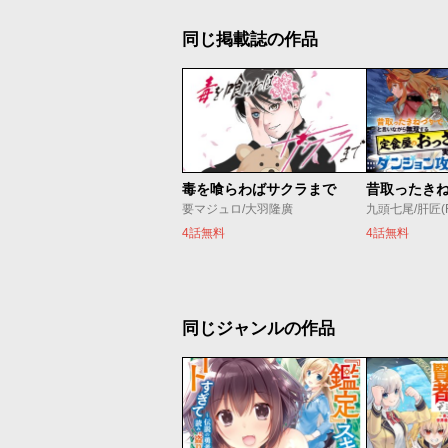
同じ掲載誌の作品
毒を喰らわばサクラまで
要マジュロ/大羽隆廣
九頭七尾/肝匠(Fri
4話無料
4話無料
同じジャンルの作品