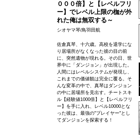
０００倍】と【レベルフリ
ー】でレベル上限の枷が外
れた俺は無双する～
シオヤマ琴
/
鳥羽田航
佐倉真琴、十六歳。高校を退学にな
り居場所がなくなった彼の目の前
に、突然遺物が現れる。その日、世
界中に「ダンジョン」が出現した。
人間にはレベルシステムが発現し、
これまでの価値観は完全に覆る。そ
んな変革の中で、真琴はダンジョン
の中に居場所を見出す。チートスキ
ル【経験値1000倍】と【レベルフリ
ー】を手に入れ、レベル10000とな
った彼は、最強の”プレイヤー”とし
てダンジョンを探索する！