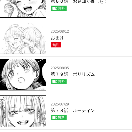
第８０話 お見知り推しを！
無料
2025/08/12
おまけ
無料
2025/08/05
第７９話 ポリリズム
無料
2025/07/29
第７８話 ルーティン
無料