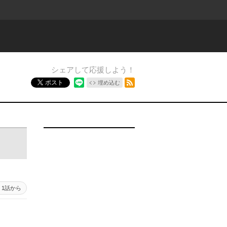
シェアして応援しよう！
RSSフィード
ポスト
埋め込む
1話から